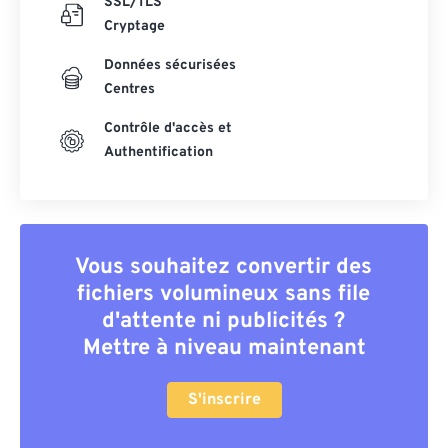
SSL/TLS
Cryptage
Données sécurisées
Centres
Contrôle d'accès et
Authentification
Vous souhaitez convertir des
fichiers volumineux sans file
d'attente ni publicités ?
Mettre à niveau maintenant
S'inscrire