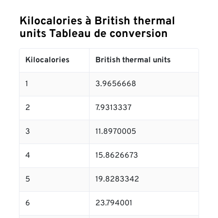
Kilocalories à British thermal
units Tableau de conversion
Kilocalories
British thermal units
1
3.9656668
2
7.9313337
3
11.8970005
4
15.8626673
5
19.8283342
6
23.794001