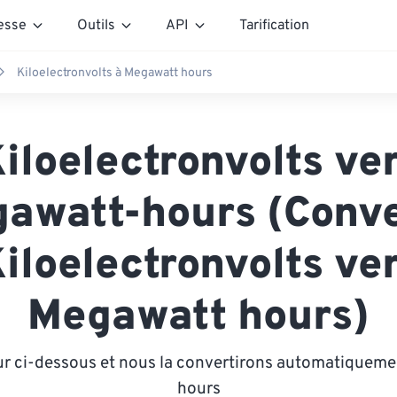
esse
Outils
API
Tarification
Kiloelectronvolts à Megawatt hours
iloelectronvolts ve
awatt-hours (Conve
iloelectronvolts ve
Megawatt hours)
ur ci-dessous et nous la convertirons automatiquem
hours