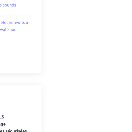
t-pounds
oelectronvolts à
owatt-hour
LS
age
s sécurisées