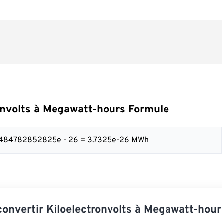
onvolts à Megawatt-hours Formule
32484782852825e - 26 = 3.7325e-26 MWh
nvertir Kiloelectronvolts à Megawatt-hour