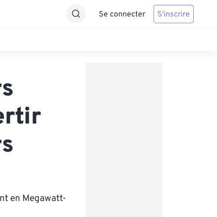
Se connecter
S'inscrire
rs
rtir
rs
ent en Megawatt-