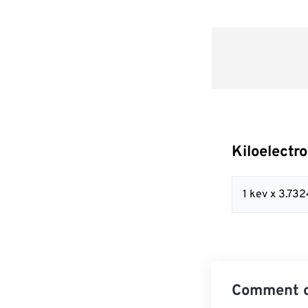
Kiloelectr
1 kev x 3.7
Comment co