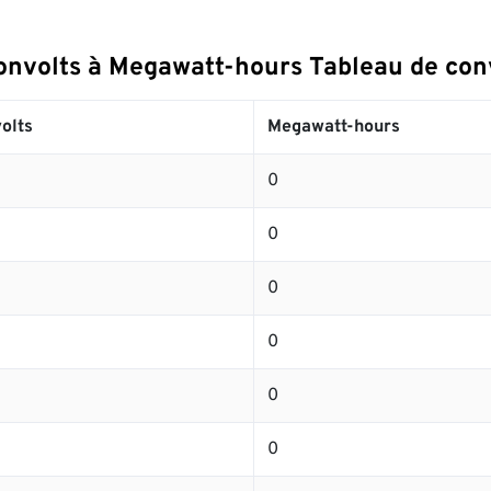
ronvolts à Megawatt-hours Tableau de con
olts
Megawatt-hours
0
0
0
0
0
0