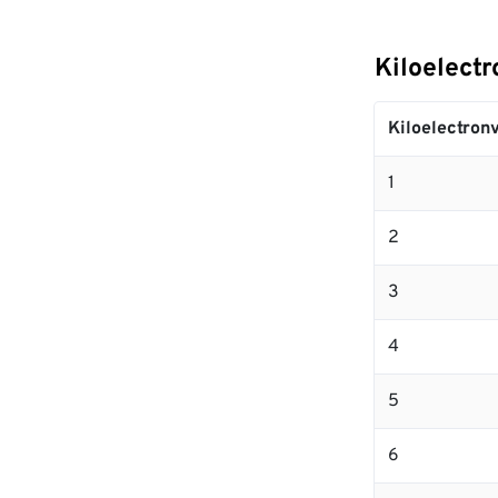
Kiloelect
Kiloelectronv
1
2
3
4
5
6