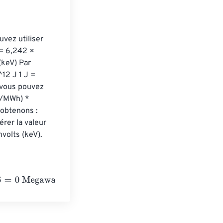
vez utiliser 
 = 6,242 × 
(keV) Par 
12 J 1 J = 
 vous pouvez 
J/MWh) * 
 obtenons : 
rer la valeur 
volts (keV).
t-hours