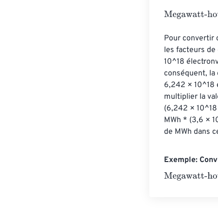
Megawatt-hour
Pour convertir 
les facteurs de
10^18 électronv
conséquent, la 
6,242 × 10^18 e
multiplier la v
(6,242 × 10^18 
MWh * (3,6 × 10
de MWh dans cet
Exemple: Conve
Megawatt-hour