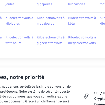
joules
gigajoules
kilocalories
foo
 à
Kiloelectronvolts à
Kiloelectronvolts à
Kiloelectronvolts à
Kil
kilojoules
megajoules
kbtu
kil
 à
Kiloelectronvolts à
Kiloelectronvolts à
Kiloelectronvolts à
watt-hours
gigaelectronvolts
megaelectronvolts
es, notre priorité
 nous allons au-delà de la simple conversion de
es protégeons. Notre système de sécurité robuste
SSL/T
ité de vos données, que vous convertissiez une
Crypt
ou un document. Grâce à un chiffrement avancé,
Donnée