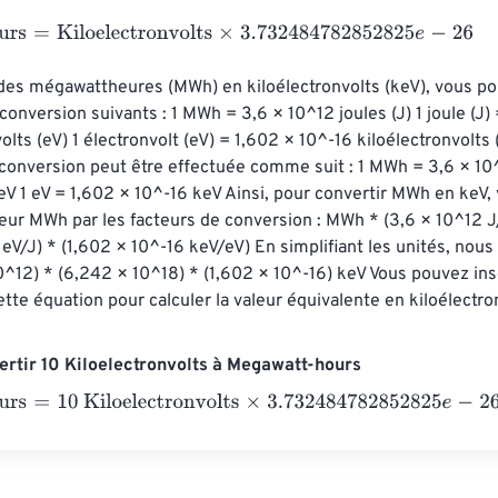
s
=
Kiloelectronvolts
×
3.732484782852825
e
-
26
des mégawattheures (MWh) en kiloélectronvolts (keV), vous pou
 conversion suivants : 1 MWh = 3,6 × 10^12 joules (J) 1 joule (J)
olts (eV) 1 électronvolt (eV) = 1,602 × 10^-16 kiloélectronvolts 
conversion peut être effectuée comme suit : 1 MWh = 3,6 × 10^
V 1 eV = 1,602 × 10^-16 keV Ainsi, pour convertir MWh en keV,
aleur MWh par les facteurs de conversion : MWh * (3,6 × 10^12 
eV/J) * (1,602 × 10^-16 keV/eV) En simplifiant les unités, nous
^12) * (6,242 × 10^18) * (1,602 × 10^-16) keV Vous pouvez insé
te équation pour calculer la valeur équivalente en kiloélectron
rtir 10 Kiloelectronvolts à Megawatt-hours
s
=
10 Kiloelectronvolts
×
3.732484782852825
e
-
26
=
0
Megawat