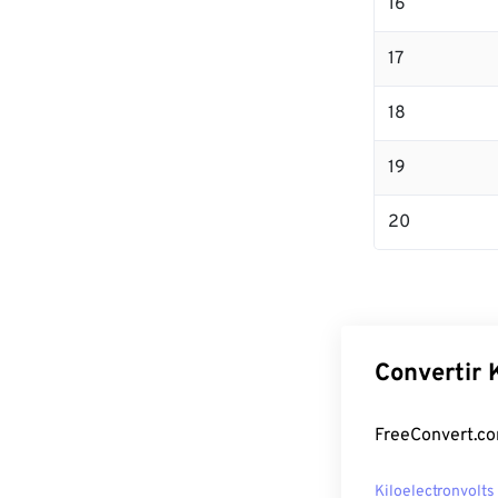
16
17
18
19
20
Convertir 
FreeConvert.com
Kiloelectronvolts