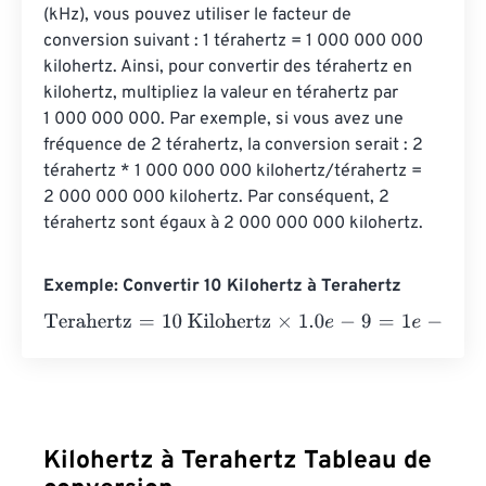
(kHz), vous pouvez utiliser le facteur de 
conversion suivant : 1 térahertz = 1 000 000 000 
kilohertz. Ainsi, pour convertir des térahertz en 
kilohertz, multipliez la valeur en térahertz par 
1 000 000 000. Par exemple, si vous avez une 
fréquence de 2 térahertz, la conversion serait : 2 
térahertz * 1 000 000 000 kilohertz/térahertz = 
2 000 000 000 kilohertz. Par conséquent, 2 
térahertz sont égaux à 2 000 000 000 kilohertz.
Exemple: Convertir 10 Kilohertz à Terahertz
Terahertz
=
10 Kilohertz
×
1.0
e
-
9
=
1
e
-
8
Terahertz
Kilohertz à Terahertz Tableau de