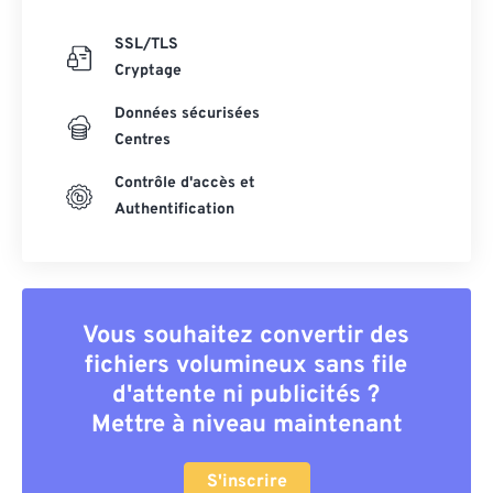
SSL/TLS
Cryptage
Données sécurisées
Centres
Contrôle d'accès et
Authentification
Vous souhaitez convertir des
fichiers volumineux sans file
d'attente ni publicités ?
Mettre à niveau maintenant
S'inscrire