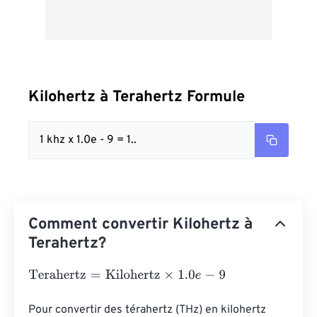
Kilohertz à Terahertz Formule
1 khz x 1.0e - 9 = 1..
Comment convertir Kilohertz à
Terahertz?
Terahertz
=
Kilohertz
×
1.0
e
-
9
Pour convertir des térahertz (THz) en kilohertz 