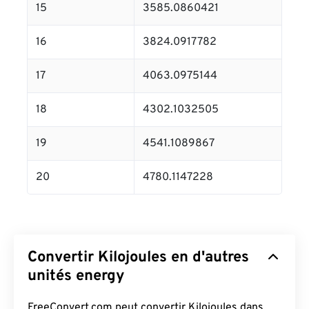
15
3585.0860421
16
3824.0917782
17
4063.0975144
18
4302.1032505
19
4541.1089867
20
4780.1147228
Convertir Kilojoules en d'autres
unités energy
FreeConvert.com peut convertir Kilojoules dans