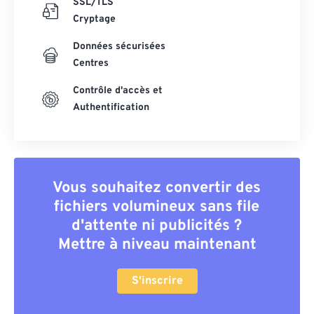
SSL/TLS
Cryptage
Données sécurisées
Centres
Contrôle d'accès et
Authentification
Vous souhaitez convertir des
fichiers volumineux sans file
d'attente ni publicités ?
Mettre à niveau maintenant
S'inscrire