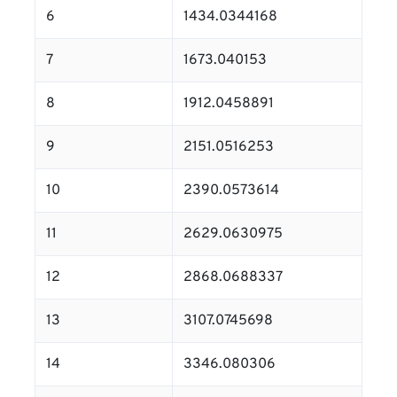
6
1434.0344168
7
1673.040153
8
1912.0458891
9
2151.0516253
10
2390.0573614
11
2629.0630975
12
2868.0688337
13
3107.0745698
14
3346.080306