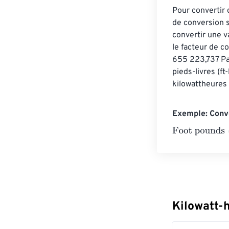
Pour convertir d
de conversion s
convertir une v
le facteur de co
655 223,737 Par
pieds-livres (f
kilowattheures 
Exemple: Conve
Foot pounds
=
1
Kilowatt-