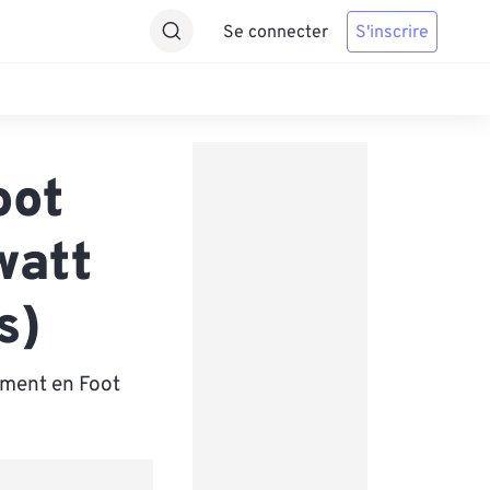
Se connecter
S'inscrire
oot
watt
s)
ement en Foot