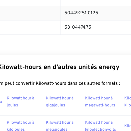
50449251.0125
53104474.75
Kilowatt-hours en d'autres unités energy
 peut convertir Kilowatt-hours dans ces autres formats :
Kilowatt hour à
Kilowatt hour à
Kilowatt hour à
Kil
tu
joules
gigajoules
megawatt-hours
kil
Kilowatt hour à
Kilowatt hour à
Kilowatt hour à
Kil
kilojoules
megajoules
kiloelectronvolts