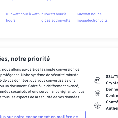
Kilowatt hour à watt-
Kilowatt hour à
Kilowatt hour à
v
hours
gigaelectronvolts
megaelectronvolts
es, notre priorité
 nous allons au-delà de la simple conversion de
es protégeons. Notre système de sécurité robuste
SSL/T
ité de vos données, que vous convertissiez une
Crypt
ou un document. Grâce à un chiffrement avancé,
Donnée
nnées sécurisés et une surveillance vigilante, nous
Centre
 tous les aspects de la sécurité de vos données.
Contrô
Authen
plus sur notre engagement en matière de