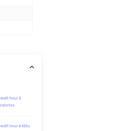
owatt hour à
ocalories
owatt hour à kbtu