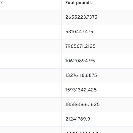
rs
Foot pounds
2655223.7375
5310447.475
7965671.2125
10620894.95
13276118.6875
15931342.425
18586566.1625
21241789.9