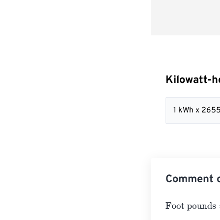
Kilowatt-h
1 kWh x 2655
Comment co
Foot pounds
=
K