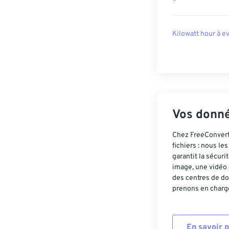
Kilowatt hour à e
Vos donné
Chez FreeConvert,
fichiers : nous l
garantit la sécur
image, une vidéo 
des centres de do
prenons en charge
En savoir 