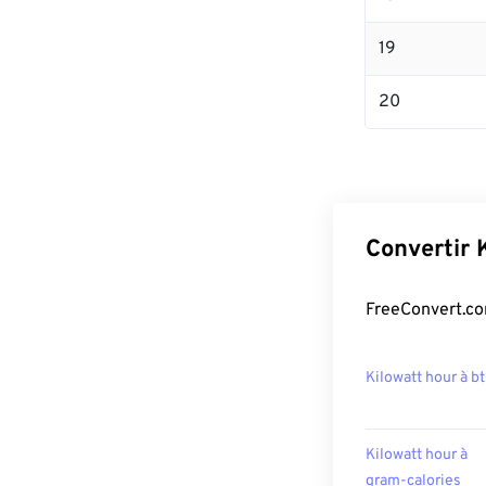
19
20
Convertir 
FreeConvert.com
Kilowatt hour à b
Kilowatt hour à
gram-calories