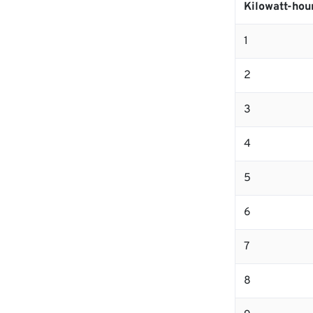
Kilowatt-hou
1
2
3
4
5
6
7
8