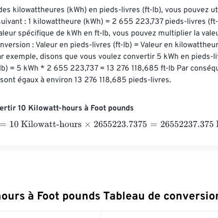
es kilowattheures (kWh) en pieds-livres (ft-lb), vous pouvez uti
uivant : 1 kilowattheure (kWh) = 2 655 223,737 pieds-livres (ft-
aleur spécifique de kWh en ft-lb, vous pouvez multiplier la vale
nversion : Valeur en pieds-livres (ft-lb) = Valeur en kilowattheu
 exemple, disons que vous voulez convertir 5 kWh en pieds-liv
t-lb) = 5 kWh * 2 655 223,737 = 13 276 118,685 ft-lb Par conséq
sont égaux à environ 13 276 118,685 pieds-livres.
rtir 10 Kilowatt-hours à Foot pounds
0 Kilowatt-hours
×
2655223.7375
=
26552237.375
Foot pounds
hours à Foot pounds Tableau de conversio