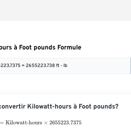
ours à Foot pounds Formule
223.7375 = 2655223.738 ft - lb
nvertir Kilowatt-hours à Foot pounds?
ilowatt-hours
×
2655223.7375