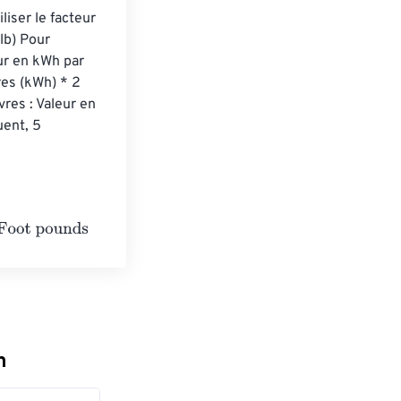
liser le facteur 
lb) Pour 
ur en kWh par 
res (kWh) * 2 
res : Valeur en 
uent, 5 
n