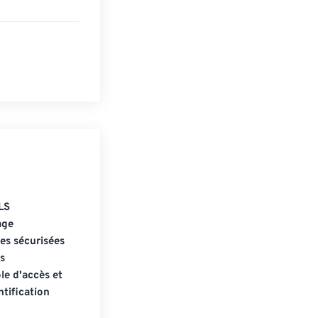
LS
age
s sécurisées
s
le d'accès et
tification