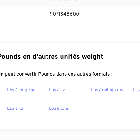
9071848600
Pounds en d'autres unités weight
m peut convertir Pounds dans ces autres formats :
Lbs à long-ton
Lbs à oz
Lbs à milligrams
Lbs
Lbs à kg
Lbs à tons