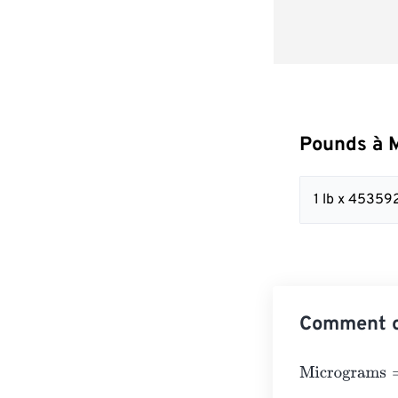
Pounds à 
1 lb x 4535
Comment c
Micrograms
=
P