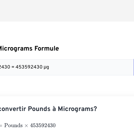
Micrograms Formule
92430 = 453592430 μg
onvertir Pounds à Micrograms?
ounds
×
453592430