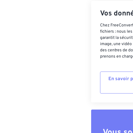
Vos donné
Chez FreeConvert,
fichiers : nous l
garantit la sécur
image, une vidéo 
des centres de do
prenons en charge
En savoir 
Vous so