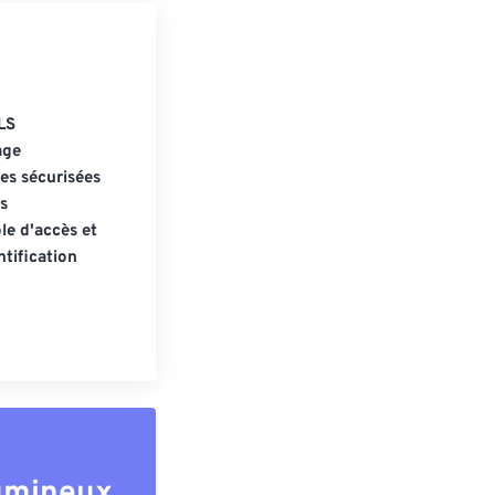
LS
age
s sécurisées
s
le d'accès et
tification
lumineux