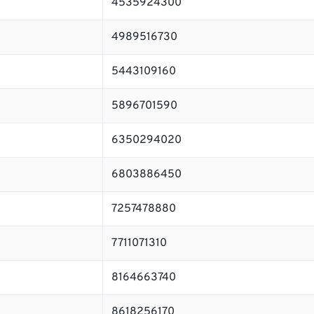
4535924300
4989516730
5443109160
5896701590
6350294020
6803886450
7257478880
7711071310
8164663740
8618256170