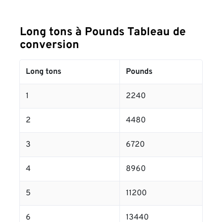
Long tons à Pounds Tableau de
conversion
Long tons
Pounds
1
2240
2
4480
3
6720
4
8960
5
11200
6
13440