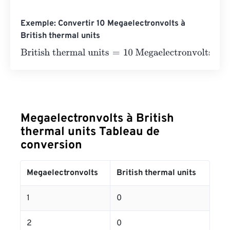
Exemple: Convertir 10 Megaelectronvolts à
British thermal units
British thermal units
=
10 Megaelectronvolts
×
3.41214163
Megaelectronvolts à British
thermal units Tableau de
conversion
Megaelectronvolts
British thermal units
1
0
2
0