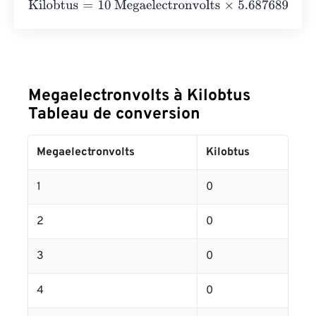
Kilobtus
=
10 Megaelectronvolts
×
5.687689138743355
e
-
Megaelectronvolts à Kilobtus
Tableau de conversion
Megaelectronvolts
Kilobtus
1
0
2
0
3
0
4
0