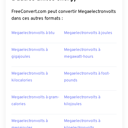
FreeConvert.com peut convertir Megaelectronvolts
dans ces autres formats :
Megaelectronvolts à btu
Megaelectronvolts à joules
Megaelectronvolts à
Megaelectronvolts à
gigajoules
megawatt-hours
Megaelectronvolts à
Megaelectronvolts à foot-
kilocalories
pounds
Megaelectronvolts à gram-
Megaelectronvolts à
calories
kilojoules
Megaelectronvolts à
Megaelectronvolts à
megajoules
kiloelectronvolts