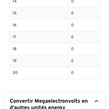
14
0
15
0
16
0
17
0
18
0
19
0
20
0
Convertir Megaelectronvolts en
d'autres unités energy