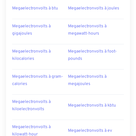
Megaelectronvolts à btu
Megaelectronvolts à joules
Megaelectronvolts à
Megaelectronvolts à
gigajoules
megawatt-hours
Megaelectronvolts à
Megaelectronvolts à foot-
kilocalories
pounds
Megaelectronvolts à gram-
Megaelectronvolts à
calories
megajoules
Megaelectronvolts à
Megaelectronvolts à kbtu
kiloelectronvolts
Megaelectronvolts à
Megaelectronvolts à ev
kilowatt-hour