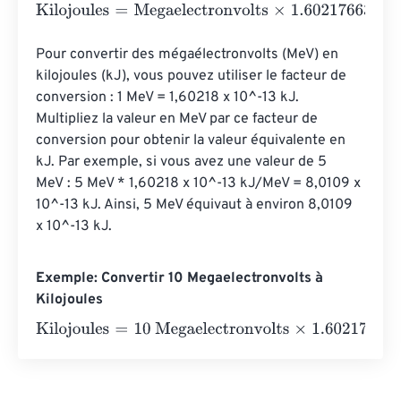
Kilojoules
=
Megaelectronvolts
×
1.602176634
e
-
20
Pour convertir des mégaélectronvolts (MeV) en 
kilojoules (kJ), vous pouvez utiliser le facteur de 
conversion : 1 MeV = 1,60218 x 10^-13 kJ. 
Multipliez la valeur en MeV par ce facteur de 
conversion pour obtenir la valeur équivalente en 
kJ. Par exemple, si vous avez une valeur de 5 
MeV : 5 MeV * 1,60218 x 10^-13 kJ/MeV = 8,0109 x 
10^-13 kJ. Ainsi, 5 MeV équivaut à environ 8,0109 
x 10^-13 kJ.
Exemple: Convertir 10 Megaelectronvolts à
Kilojoules
Kilojoules
=
10 Megaelectronvolts
×
1.602176634
e
-
20
=
0
K