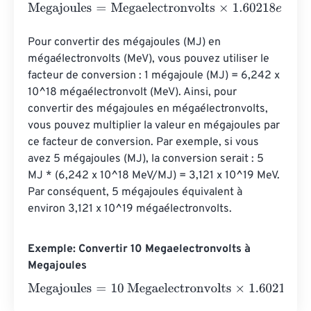
Megajoules
=
Megaelectronvolts
×
1.60218
e
-
19
Pour convertir des mégajoules (MJ) en 
mégaélectronvolts (MeV), vous pouvez utiliser le 
facteur de conversion : 1 mégajoule (MJ) = 6,242 x 
10^18 mégaélectronvolt (MeV). Ainsi, pour 
convertir des mégajoules en mégaélectronvolts, 
vous pouvez multiplier la valeur en mégajoules par 
ce facteur de conversion. Par exemple, si vous 
avez 5 mégajoules (MJ), la conversion serait : 5 
MJ * (6,242 x 10^18 MeV/MJ) = 3,121 x 10^19 MeV. 
Par conséquent, 5 mégajoules équivalent à 
environ 3,121 x 10^19 mégaélectronvolts.
Exemple: Convertir 10 Megaelectronvolts à
Megajoules
Megajoules
=
10 Megaelectronvolts
×
1.60218
e
-
19
=
0
Megaj