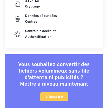
SSL/TLS
Cryptage
Données sécurisées
Centres
Contrôle d'accès et
Authentification
Vous souhaitez convertir des
fichiers volumineux sans file
d'attente ni publicités ?
Mettre à niveau maintenant
S'inscrire