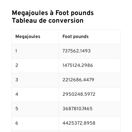
Megajoules à Foot pounds
Tableau de conversion
Megajoules
Foot pounds
1
737562.1493
2
1475124.2986
3
2212686.4479
4
2950248.5972
5
3687810.7465
6
4425372.8958