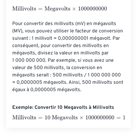
Millivolts
=
Megavolts
×
1000000000
Pour convertir des millivolts (mV) en mégavolts 
(MV), vous pouvez utiliser le facteur de conversion 
suivant : 1 millivolt = 0,000000001 mégavolt. Par 
conséquent, pour convertir des millivolts en 
mégavolts, divisez la valeur en millivolts par 
1 000 000 000. Par exemple, si vous avez une 
valeur de 500 millivolts, la conversion en 
mégavolts serait : 500 millivolts / 1 000 000 000 
= 0,0000005 mégavolts. Ainsi, 500 millivolts sont 
égaux à 0,0000005 mégavolts.
Exemple: Convertir 10 Megavolts à Millivolts
Millivolts
=
10 Megavolts
×
1000000000
=
10000000000
Mi