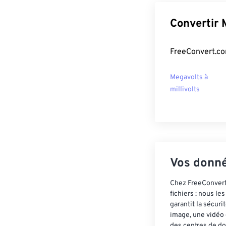
Convertir 
FreeConvert.co
Megavolts à
millivolts
Vos donné
Chez FreeConvert,
fichiers : nous l
garantit la sécur
image, une vidéo 
des centres de do