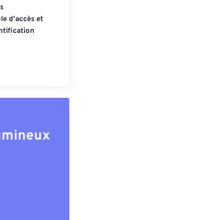
s
le d'accès et
tification
lumineux