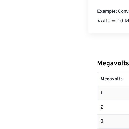
Exemple: Conve
Volts
=
10 Megav
Megavolts
Megavolts
1
2
3