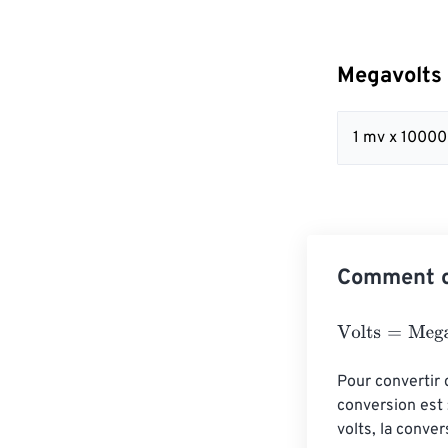
Megavolts 
1 mv x 1000
Comment co
Volts
=
Megavolt
Pour convertir 
conversion est 
volts, la conve