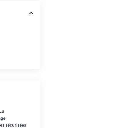
LS
age
s sécurisées