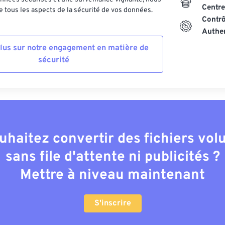
Centre
 tous les aspects de la sécurité de vos données.
Contrô
Authen
plus sur notre engagement en matière de
sécurité
uhaitez convertir des fichiers vo
sans file d'attente ni publicités ?
Mettre à niveau maintenant
S'inscrire