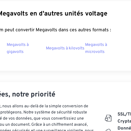
Megavolts en d'autres unités voltage
m peut convertir Megavolts dans ces autres formats :
Megavolts à
Megavolts à
Megavolts à kilovolts
gigavolts
microvolts
es, notre priorité
 nous allons au-delà de la simple conversion de
es protégeons. Notre système de sécurité robuste
SSL/T
ité de vos données, que vous convertissiez une
Crypt
ou un document. Grâce à un chiffrement avancé,
Donnée
nnées sécurisés et une surveillance vigilante, nous