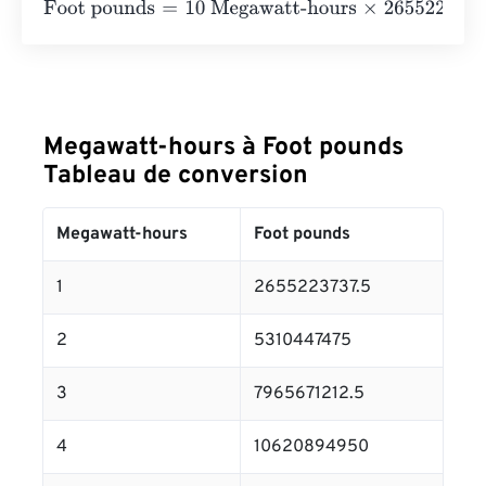
Foot pounds
=
10 Megawatt-hours
×
2655223737.5
=
2655
Megawatt-hours à Foot pounds
Tableau de conversion
Megawatt-hours
Foot pounds
1
2655223737.5
2
5310447475
3
7965671212.5
4
10620894950