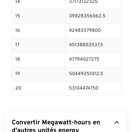
14
37173132325
15
39828356062.5
16
42483579800
17
45138803537.5
18
47794027275
19
50449251012.5
20
53104474750
Convertir Megawatt-hours en
d'autres unités energy