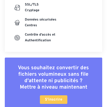
SSL/TLS
Cryptage
Données sécurisées
Centres
Contrôle d'accès et
Authentification
Vous souhaitez convertir des
fichiers volumineux sans file
d'attente ni publicités ?
Mettre à niveau maintenant
S'inscrire