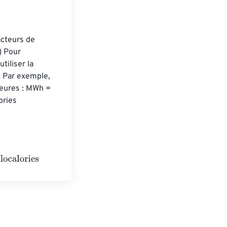
acteurs de 
) Pour 
iliser la 
 Par exemple, 
eures : MWh = 
ries 