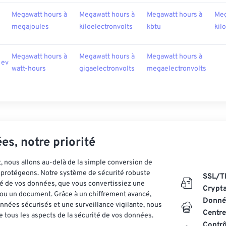
Megawatt hours à
Megawatt hours à
Megawatt hours à
Meg
megajoules
kiloelectronvolts
kbtu
kil
Megawatt hours à
Megawatt hours à
Megawatt hours à
 ev
watt-hours
gigaelectronvolts
megaelectronvolts
es, notre priorité
 nous allons au-delà de la simple conversion de
es protégeons. Notre système de sécurité robuste
SSL/T
ité de vos données, que vous convertissiez une
Crypt
ou un document. Grâce à un chiffrement avancé,
Donnée
nnées sécurisés et une surveillance vigilante, nous
Centre
 tous les aspects de la sécurité de vos données.
Contrô