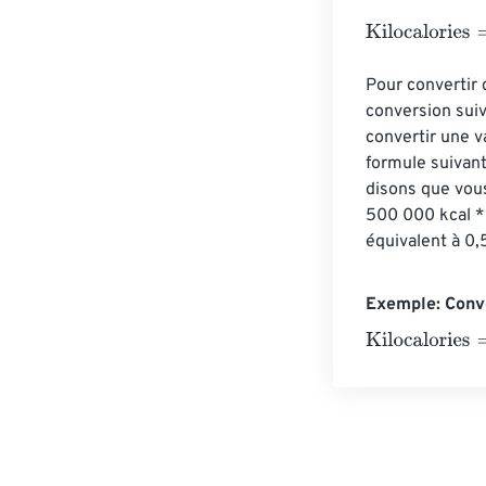
Kilocalories
=
Me
Pour convertir 
conversion suiv
convertir une v
formule suivan
disons que vou
500 000 kcal *
équivalent à 0
Exemple: Conve
Kilocalories
=
10