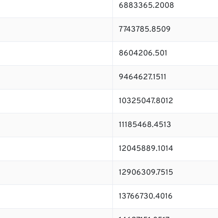
6883365.2008
7743785.8509
8604206.501
9464627.1511
10325047.8012
11185468.4513
12045889.1014
12906309.7515
13766730.4016