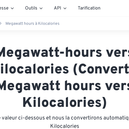
esse
Outils
API
Tarification
Megawatt hours à Kilocalories
Megawatt-hours ver
ilocalories (Convert
Megawatt hours ver
Kilocalories)
 valeur ci-dessous et nous la convertirons automat
Kilocalories