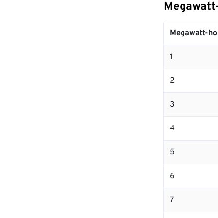
Megawatt-
Megawatt-ho
1
2
3
4
5
6
7