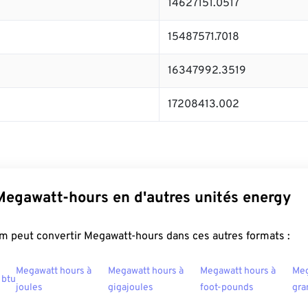
14627151.0517
15487571.7018
16347992.3519
17208413.002
Megawatt-hours en d'autres unités energy
m peut convertir Megawatt-hours dans ces autres formats :
Megawatt hours à
Megawatt hours à
Megawatt hours à
Meg
 btu
joules
gigajoules
foot-pounds
gra