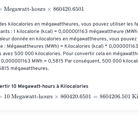
gawatt-hours
×
860420.6501
des kilocalories en mégawattheures, vous pouvez utiliser les f
ants : 1 kilocalorie (kcal) = 0,000001163 mégawattheure (MWh
aleur donnée en kilocalories en mégawattheures, vous pouvez ut
te : Mégawattheures (MWh) = Kilocalories (kcal) * 0,000001163
s avez 500 000 kilocalories. Pour convertir cela en mégawatth
 0,000001163 MWh = 0,5815 Par conséquent, 500 000 kilocalo
,5815 mégawattheures.
rtir 10 Megawatt-hours à Kilocalories
 Megawatt-hours
×
860420.6501
=
8604206.501
Kilocalories