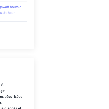
awatt hours à
owatt-hour
LS
age
s sécurisées
s
le d'accès et