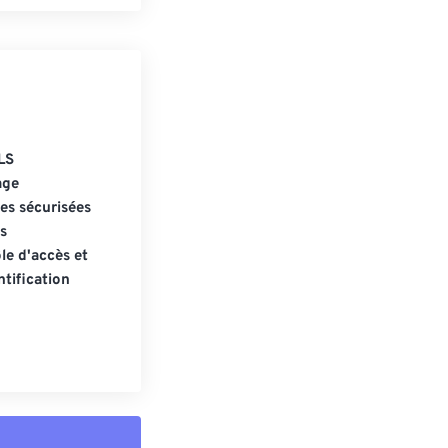
LS
age
s sécurisées
s
le d'accès et
tification