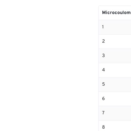
Microcoulom
1
2
3
4
5
6
7
8