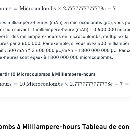
urs
=
Microcoulombs
×
2.7777777777778
e
-
7
des milliampère-heures (mAh) en microcoulombs (µC), vous pouv
version suivant : 1 milliampère-heure (mAh) = 3 600 000 micro
vertir des milliampère-heures en microcoulombs, multipliez la 
ures par 3 600 000. Par exemple, si vous avez 500 milliampère
ait : 500 mAh * 3 600 000 µC/mAh = 1 800 000 000 μC. Par c
e-heures sont égaux à 1 800 000 000 microcoulombs.
ertir 10 Microcoulombs à Milliampere-hours
urs
=
10 Microcoulombs
×
2.7777777777778
e
-
7
=
0.0000028
Mil
ombs à Milliampere-hours Tableau de con