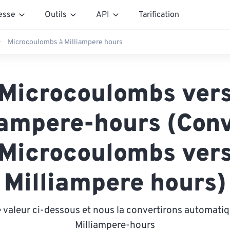
esse
Outils
API
Tarification
Microcoulombs à Milliampere hours
Microcoulombs ver
iampere-hours (Conv
Microcoulombs ver
Milliampere hours)
 valeur ci-dessous et nous la convertirons automat
Milliampere-hours