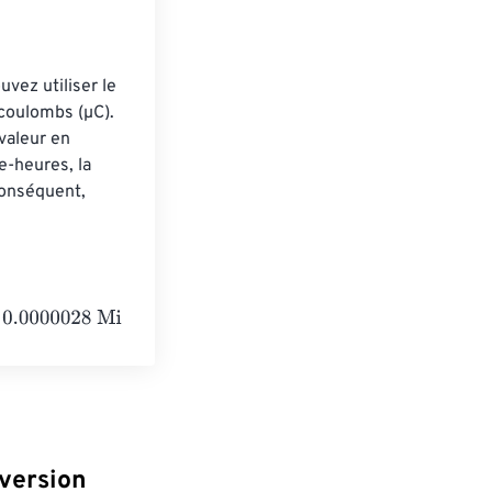
ez utiliser le 
coulombs (µC). 
valeur en 
-heures, la 
onséquent, 
liampere-hours
version