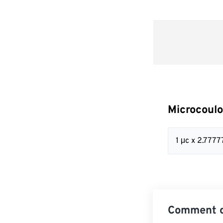
Microcoulo
1 μc x 2.777
Comment c