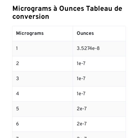
Micrograms à Ounces Tableau de
conversion
Micrograms
Ounces
1
3.5274e-8
2
1e-7
3
1e-7
4
1e-7
5
2e-7
6
2e-7