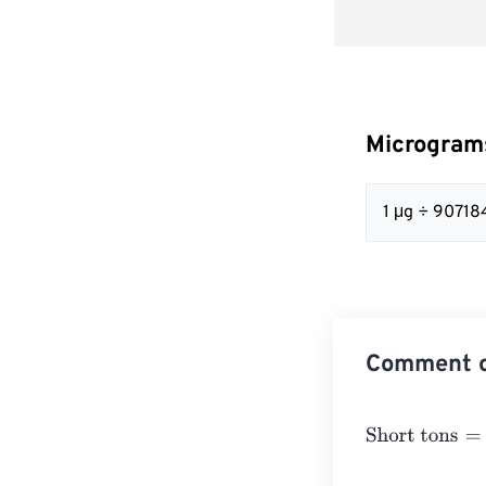
Micrograms
1 μg ÷ 90718
Comment c
Short tons
=
Mi