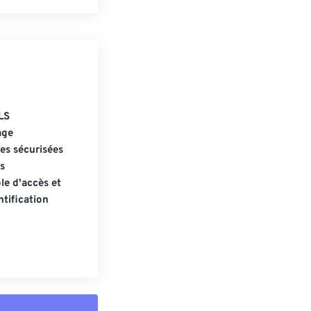
LS
age
s sécurisées
s
le d'accès et
tification