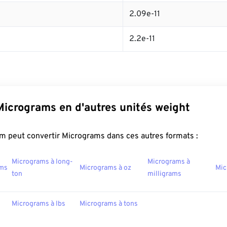
2.09e-11
2.2e-11
Micrograms en d'autres unités weight
m peut convertir Micrograms dans ces autres formats :
Micrograms à long-
Micrograms à
ams
Micrograms à oz
Mic
ton
milligrams
Micrograms à lbs
Micrograms à tons