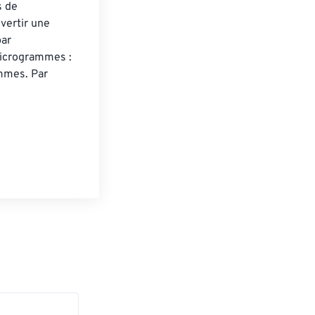
 de 
vertir une 
ar 
microgrammes : 
mes. Par 