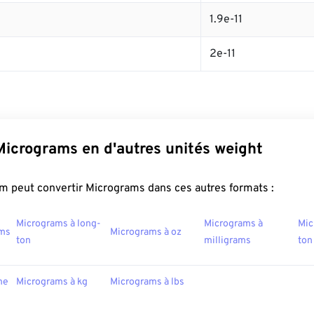
1.9e-11
2e-11
Micrograms en d'autres unités weight
m peut convertir Micrograms dans ces autres formats :
Micrograms à long-
Micrograms à
Mic
ams
Micrograms à oz
ton
milligrams
ton
ne
Micrograms à kg
Micrograms à lbs