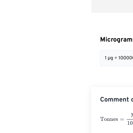
Microgram
1 μg ÷ 10000
Comment c
Tonnes
=
Micro