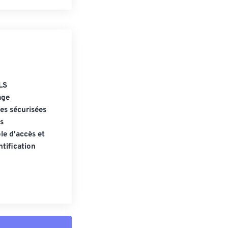
LS
age
s sécurisées
s
le d'accès et
tification