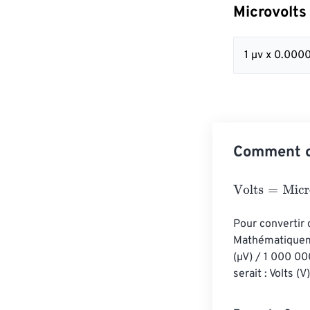
Microvolts
1 µv x 0.000
Comment co
Volts
=
Microvol
Pour convertir 
Mathématiquemen
(µV) / 1 000 00
serait : Volts 