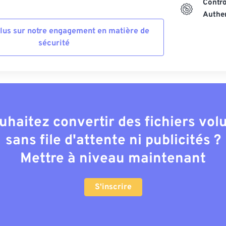
Contrô
Authen
plus sur notre engagement en matière de
sécurité
uhaitez convertir des fichiers vo
sans file d'attente ni publicités ?
Mettre à niveau maintenant
S'inscrire