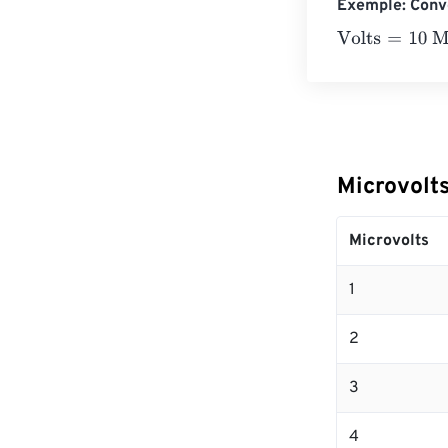
Exemple: Conve
Volts
=
10 Microv
Microvolts
Microvolts
1
2
3
4