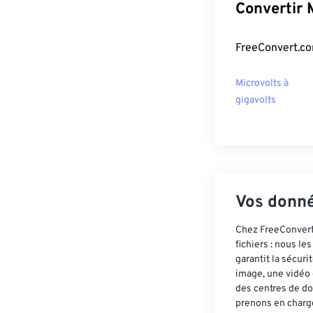
Convertir 
FreeConvert.com
Microvolts à
gigavolts
Vos donné
Chez FreeConvert,
fichiers : nous l
garantit la sécur
image, une vidéo 
des centres de do
prenons en charge