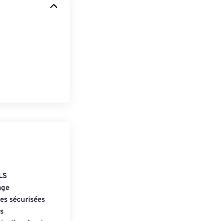
LS
age
s sécurisées
s