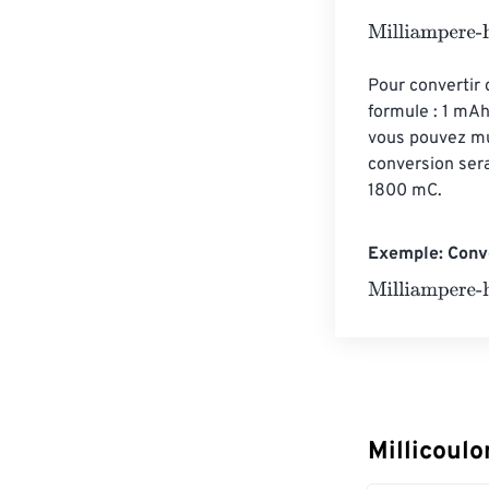
Milliampere-ho
Pour convertir 
formule : 1 mAh
vous pouvez mul
conversion ser
1800 mC.
Exemple: Conve
Milliampere-ho
Millicoul