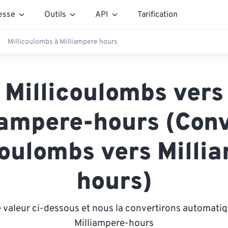
esse
Outils
API
Tarification
Millicoulombs à Milliampere hours
Millicoulombs vers
iampere-hours (Conv
coulombs vers Milli
hours)
 valeur ci-dessous et nous la convertirons automat
Milliampere-hours