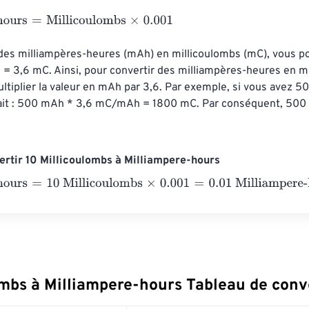
urs
=
Millicoulombs
×
0.001
des milliampères-heures (mAh) en millicoulombs (mC), vous pou
 = 3,6 mC. Ainsi, pour convertir des milliampères-heures en mi
tiplier la valeur en mAh par 3,6. Par exemple, si vous avez 50
ait : 500 mAh * 3,6 mC/mAh = 1800 mC. Par conséquent, 500 
rtir 10 Millicoulombs à Milliampere-hours
urs
=
10 Millicoulombs
×
0.001
=
0.01
Milliampere-hours
ombs à Milliampere-hours Tableau de conv