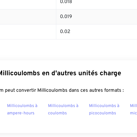
0.018
0.019
0.02
Millicoulombs en d'autres unités charge
 peut convertir Millicoulombs dans ces autres formats :
Millicoulombs à
Millicoulombs à
Millicoulombs à
Mil
ampere-hours
coulombs
picocoulombs
mic