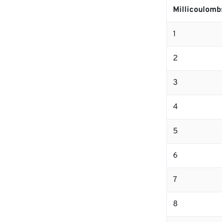
Millicoulomb
1
2
3
4
5
6
7
8