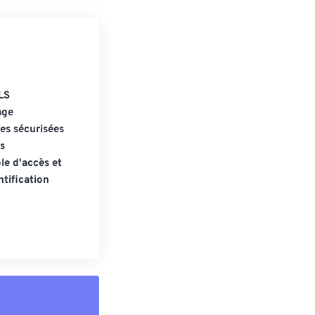
LS
age
s sécurisées
s
le d'accès et
tification