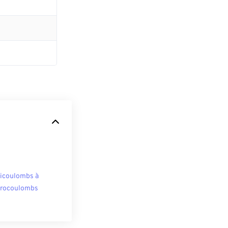
licoulombs à
rocoulombs