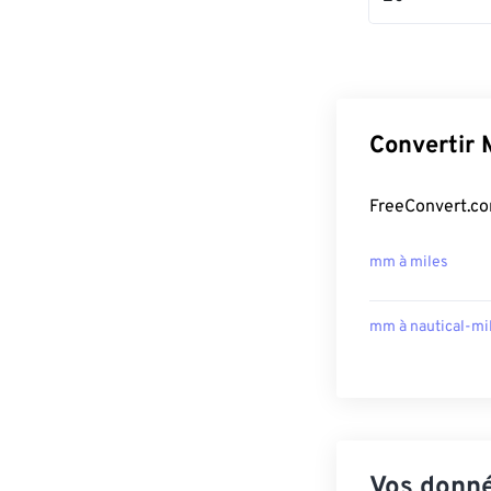
Convertir 
FreeConvert.com
mm à miles
mm à nautical-mi
Vos donné