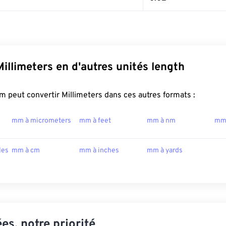
Millimeters en d'autres unités length
 peut convertir Millimeters dans ces autres formats :
mm à micrometers
mm à feet
mm à nm
mm
les
mm à cm
mm à inches
mm à yards
es, notre priorité