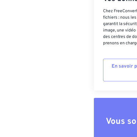
Chez FreeConvert,
fichiers : nous l
garantit la sécur
image, une vidéo 
des centres de do
prenons en charge
En savoir 
Vous so