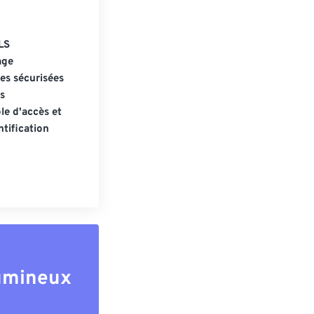
LS
age
s sécurisées
s
le d'accès et
tification
lumineux