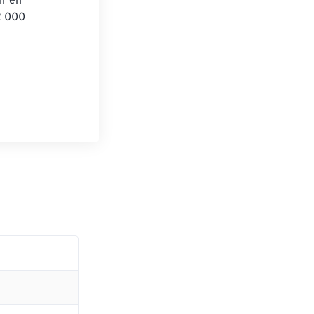
r en 
2 000 