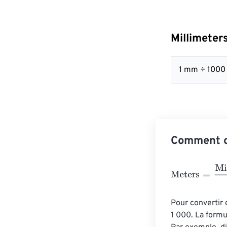
Millimeter
1 mm ÷ 1000
Comment co
Meters
=
Millim
Pour convertir 
1 000. La formu