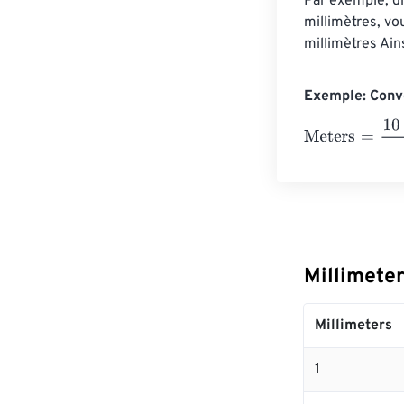
Par exemple, di
millimètres, vo
millimètres Ain
Exemple: Conve
Meters
=
10 Mil
Millimete
Millimeters
1