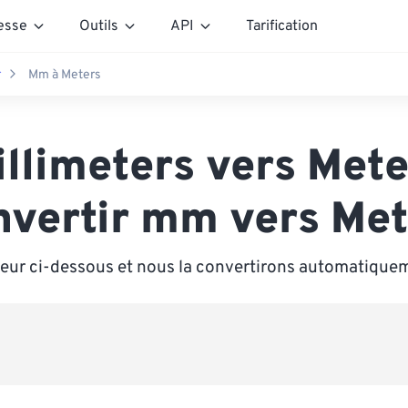
esse
Outils
API
Tarification
r
Mm à Meters
illimeters vers Mete
nvertir mm vers Met
leur ci-dessous et nous la convertirons automatique