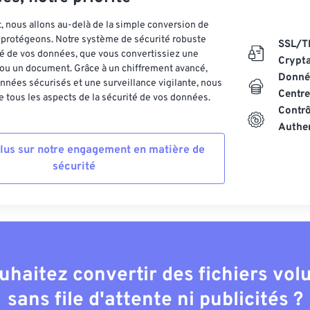
 nous allons au-delà de la simple conversion de
es protégeons. Notre système de sécurité robuste
SSL/T
ité de vos données, que vous convertissiez une
Crypt
ou un document. Grâce à un chiffrement avancé,
Donnée
nnées sécurisés et une surveillance vigilante, nous
Centre
 tous les aspects de la sécurité de vos données.
Contrô
Authen
plus sur notre engagement en matière de
sécurité
uhaitez convertir des fichiers vo
sans file d'attente ni publicités ?