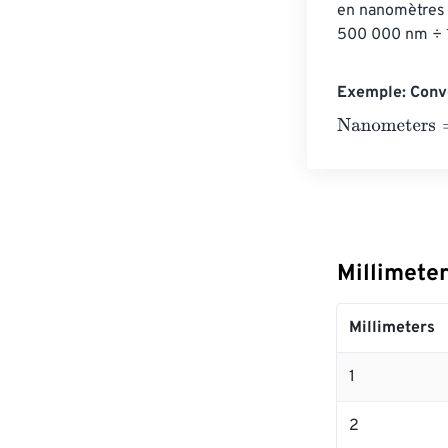
en nanomètres 
500 000 nm ÷ 1
Exemple: Conve
Nanometers
=
1
Millimete
Millimeters
1
2