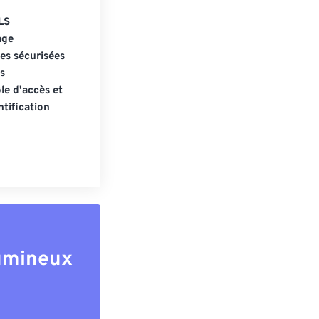
LS
age
s sécurisées
s
le d'accès et
tification
lumineux