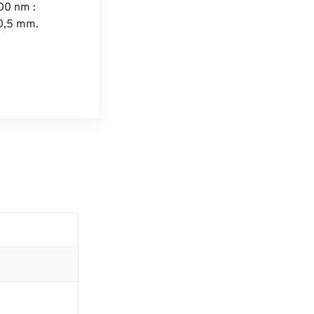
00 nm : 
0,5 mm.