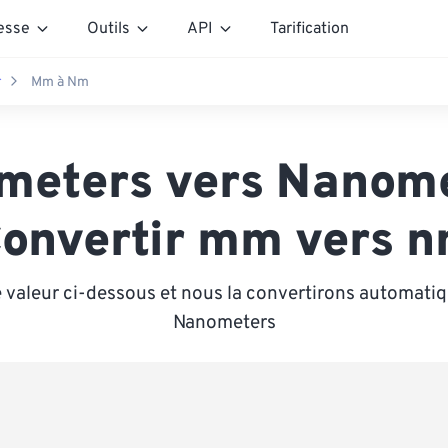
esse
Outils
API
Tarification
r
Mm à Nm
imeters vers Nanom
Convertir mm vers n
 valeur ci-dessous et nous la convertirons automat
Nanometers