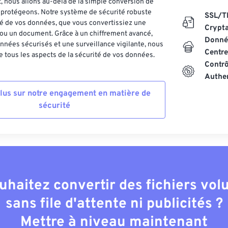
 nous allons au-delà de la simple conversion de
es protégeons. Notre système de sécurité robuste
SSL/T
ité de vos données, que vous convertissiez une
Crypt
ou un document. Grâce à un chiffrement avancé,
Donnée
nnées sécurisés et une surveillance vigilante, nous
Centre
 tous les aspects de la sécurité de vos données.
Contrô
Authen
plus sur notre engagement en matière de
sécurité
uhaitez convertir des fichiers vo
sans file d'attente ni publicités ?
Mettre à niveau maintenant