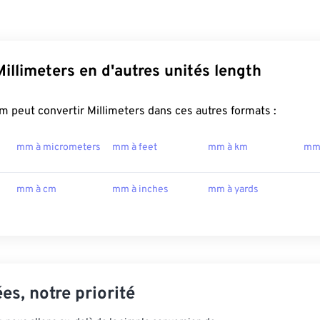
Millimeters en d'autres unités length
 peut convertir Millimeters dans ces autres formats :
mm à micrometers
mm à feet
mm à km
mm 
mm à cm
mm à inches
mm à yards
es, notre priorité