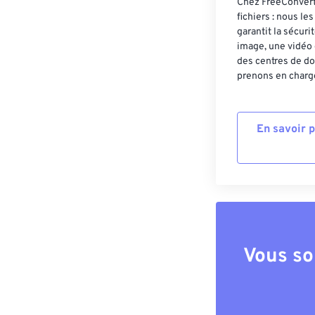
Chez FreeConvert,
fichiers : nous l
garantit la sécur
image, une vidéo 
des centres de do
prenons en charge
En savoir 
Vous so