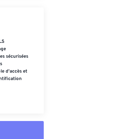
LS
age
s sécurisées
s
le d'accès et
tification