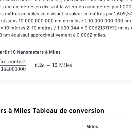
r convertir des nm en miles, vous pouvez utiliser les étapes su
s nm en mètres en divisant la valeur en nanomètres par 1 000
s mètres en miles en divisant la valeur en mètres par 1 609,34
rtissons 10 000 000 000 nm en miles : 1. 10 000 000 000 nm 
= 10 mètres 2. 10 mètres / 1 609,344 = 0,00621371192 miles A
 nm équivaut approximativement à 0,0062 miles.
rtir 10 Nanometers à Miles
meters
1609344000000
=
6.2
e
-
12
Miles
s à Miles Tableau de conversion
Miles