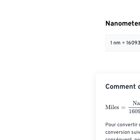
Nanometer
1 nm ÷ 1609
Comment c
Miles
=
Nanomet
Pour convertir 
conversion sui