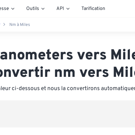
esse
Outils
API
Tarification
r
Nm à Miles
anometers vers Mil
onvertir nm vers Mil
aleur ci-dessous et nous la convertirons automatique