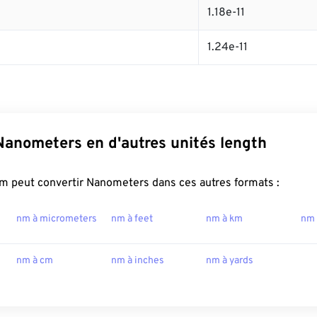
1.18e-11
1.24e-11
Nanometers en d'autres unités length
m peut convertir Nanometers dans ces autres formats :
nm à micrometers
nm à feet
nm à km
nm 
nm à cm
nm à inches
nm à yards