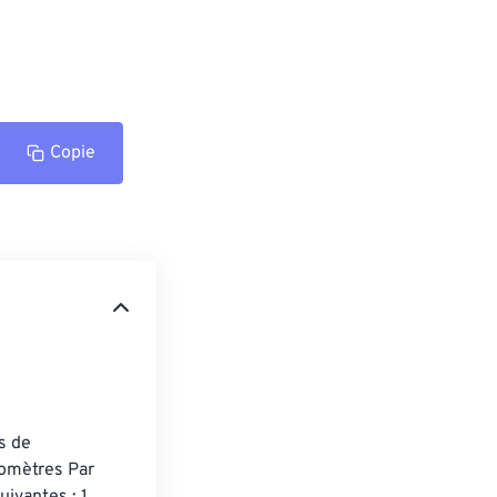
Copie
s de 
omètres Par 