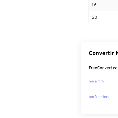
19
20
Convertir 
FreeConvert.co
nm à mm
nm à meters