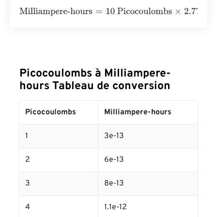
Milliampere-hours
=
10 Picocoulombs
×
2.77778
e
-
13
=
2.8
e
Picocoulombs à Milliampere-
hours Tableau de conversion
Picocoulombs
Milliampere-hours
1
3e-13
2
6e-13
3
8e-13
4
1.1e-12