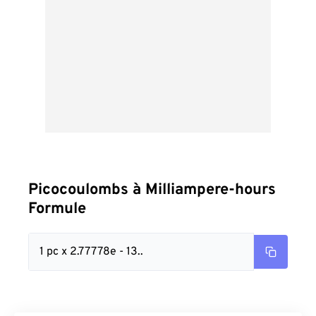
Picocoulombs à Milliampere-hours
Formule
1 pc x 2.77778e - 13..