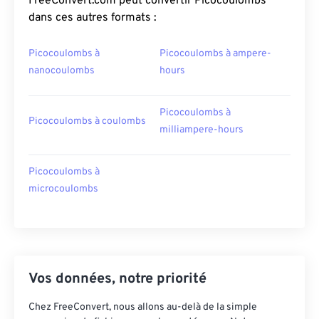
FreeConvert.com peut convertir Picocoulombs
dans ces autres formats :
Picocoulombs à
Picocoulombs à ampere-
nanocoulombs
hours
Picocoulombs à
Picocoulombs à coulombs
milliampere-hours
Picocoulombs à
microcoulombs
Vos données, notre priorité
Chez FreeConvert, nous allons au-delà de la simple