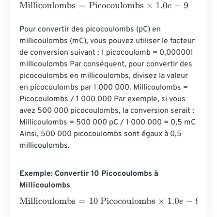
Millicoulombs
=
Picocoulombs
×
1.0
e
-
9
Pour convertir des picocoulombs (pC) en 
millicoulombs (mC), vous pouvez utiliser le facteur 
de conversion suivant : 1 picocoulomb = 0,000001 
millicoulombs Par conséquent, pour convertir des 
picocoulombs en millicoulombs, divisez la valeur 
en picocoulombs par 1 000 000. Millicoulombs = 
Picocoulombs / 1 000 000 Par exemple, si vous 
avez 500 000 picocoulombs, la conversion serait : 
Millicoulombs = 500 000 pC / 1 000 000 = 0,5 mC 
Ainsi, 500 000 picocoulombs sont égaux à 0,5 
millicoulombs.
Exemple: Convertir 10 Picocoulombs à
Millicoulombs
Millicoulombs
=
10 Picocoulombs
×
1.0
e
-
9
=
1
e
-
8
Millicoulo