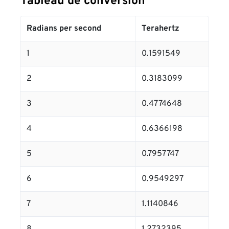
Tableau de conversion
Radians per second
Terahertz
1
0.1591549
2
0.3183099
3
0.4774648
4
0.6366198
5
0.7957747
6
0.9549297
7
1.1140846