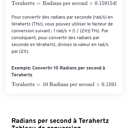
Terahertz
=
Radians per second
×
0.1591549430919
Pour convertir des radians par seconde (rad/s) en 
térahertz (THz), vous pouvez utiliser le facteur de 
conversion suivant : 1 rad/s = (1 / (2π)) THz. Par 
conséquent, pour convertir des radians par 
seconde en térahertz, divisez la valeur en rad/s 
par (2π).
Exemple: Convertir 10 Radians per second à
Terahertz
Terahertz
=
10 Radians per second
×
0.1591549430919
=
1
Radians per second à Terahertz