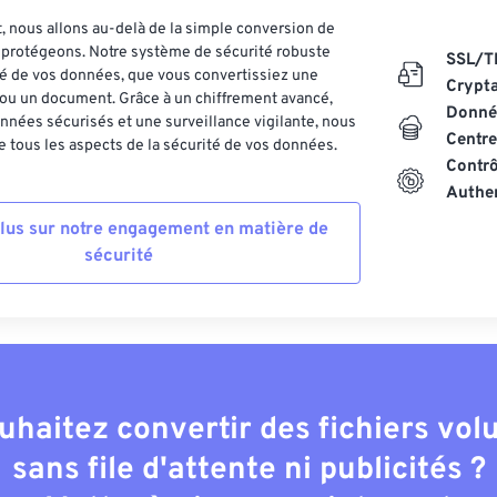
 nous allons au-delà de la simple conversion de
es protégeons. Notre système de sécurité robuste
SSL/T
ité de vos données, que vous convertissiez une
Crypt
ou un document. Grâce à un chiffrement avancé,
Donnée
nnées sécurisés et une surveillance vigilante, nous
Centre
 tous les aspects de la sécurité de vos données.
Contrô
Authen
plus sur notre engagement en matière de
sécurité
uhaitez convertir des fichiers vo
sans file d'attente ni publicités ?