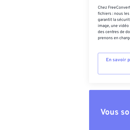
Chez FreeConvert,
fichiers : nous l
garantit la sécur
image, une vidéo 
des centres de do
prenons en charge
En savoir 
Vous so