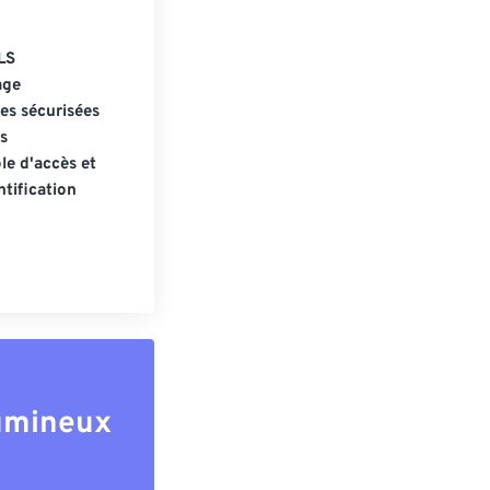
LS
age
s sécurisées
s
le d'accès et
tification
lumineux