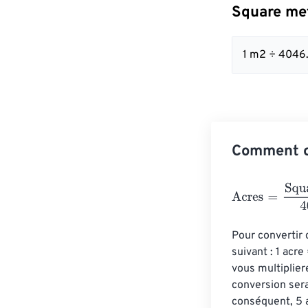
Square met
1 m2 ÷ 4046
Comment c
Acres
=
Square 
Pour convertir 
suivant : 1 acr
vous multiplier
conversion sera
conséquent, 5 