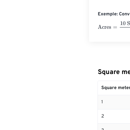
Exemple: Conve
Acres
=
10 Squa
Square me
Square mete
1
2