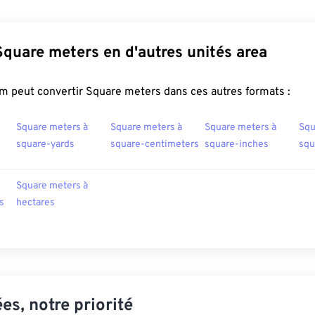
Square meters en d'autres unités area
m peut convertir Square meters dans ces autres formats :
Square meters à
Square meters à
Square meters à
Squ
square-yards
square-centimeters
square-inches
squ
Square meters à
s
hectares
es, notre priorité