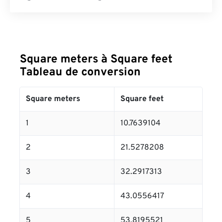
Square meters à Square feet
Tableau de conversion
Square meters
Square feet
1
10.7639104
2
21.5278208
3
32.2917313
4
43.0556417
5
53.8195521