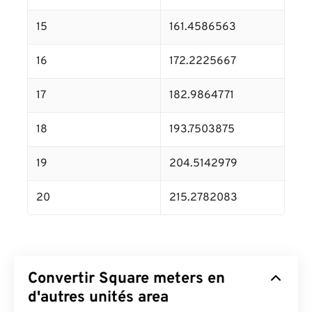
15
161.4586563
16
172.2225667
17
182.9864771
18
193.7503875
19
204.5142979
20
215.2782083
Convertir Square meters en
d'autres unités area