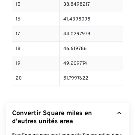
15
38.8498217
16
41.4398098
17
44.0297979
18
46.619786
19
49.2097741
20
51.7997622
Convertir Square miles en
d'autres unités area