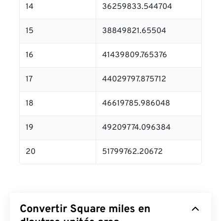
14
36259833.544704
15
38849821.65504
16
41439809.765376
17
44029797.875712
18
46619785.986048
19
49209774.096384
20
51799762.20672
Convertir Square miles en