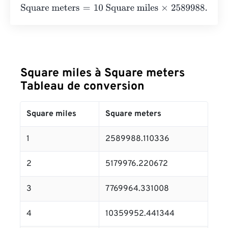
Square meters
=
10 Square miles
×
2589988.110336
=
258
Square miles à Square meters
Tableau de conversion
Square miles
Square meters
1
2589988.110336
2
5179976.220672
3
7769964.331008
4
10359952.441344