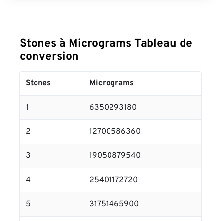
Stones à Micrograms Tableau de
conversion
Stones
Micrograms
1
6350293180
2
12700586360
3
19050879540
4
25401172720
5
31751465900