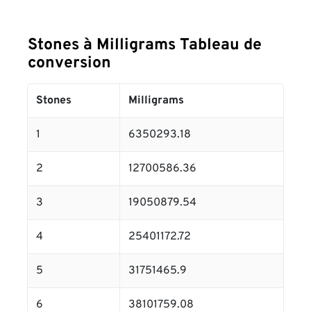
Stones à Milligrams Tableau de
conversion
Stones
Milligrams
1
6350293.18
2
12700586.36
3
19050879.54
4
25401172.72
5
31751465.9
6
38101759.08