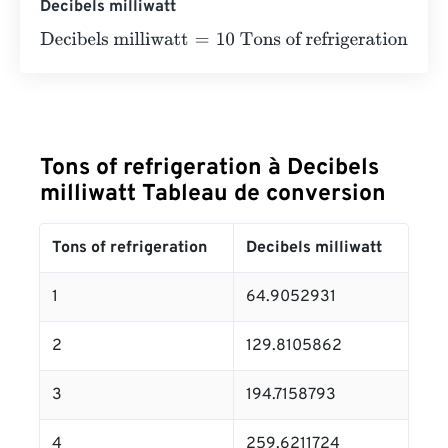
Decibels milliwatt
Decibels milliwatt
=
10 Tons of refrigeration
×
64.9052931
Tons of refrigeration à Decibels
milliwatt Tableau de conversion
Tons of refrigeration
Decibels milliwatt
1
64.9052931
2
129.8105862
3
194.7158793
4
259.6211724