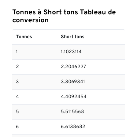
Tonnes à Short tons Tableau de
conversion
Tonnes
Short tons
1
1.1023114
2
2.2046227
3
3.3069341
4
4.4092454
5
5.5115568
6
6.6138682