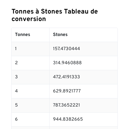
Tonnes à Stones Tableau de
conversion
Tonnes
Stones
1
157.4730444
2
314.9460888
3
472.4191333
4
629.8921777
5
787.3652221
6
944.8382665