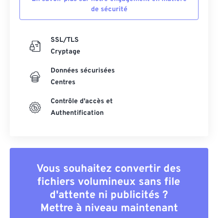
de sécurité
SSL/TLS
Cryptage
Données sécurisées
Centres
Contrôle d'accès et
Authentification
Vous souhaitez convertir des
fichiers volumineux sans file
d'attente ni publicités ?
Mettre à niveau maintenant