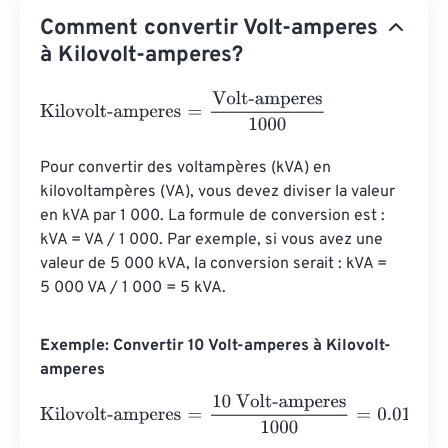
Comment convertir Volt-amperes
à Kilovolt-amperes?
Kilovolt-amperes
=
Volt-amperes
1000
Pour convertir des voltampères (kVA) en 
kilovoltampères (VA), vous devez diviser la valeur 
en kVA par 1 000. La formule de conversion est : 
kVA = VA / 1 000. Par exemple, si vous avez une 
valeur de 5 000 kVA, la conversion serait : kVA = 
5 000 VA / 1 000 = 5 kVA.
Exemple: Convertir 10 Volt-amperes à Kilovolt-
amperes
Kilovolt-amperes
=
10 Volt-amperes
1000
=
0.01
Kilovolt-a