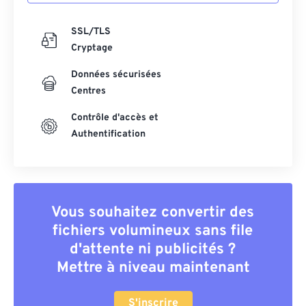
SSL/TLS
Cryptage
Données sécurisées
Centres
Contrôle d'accès et
Authentification
Vous souhaitez convertir des
fichiers volumineux sans file
d'attente ni publicités ?
Mettre à niveau maintenant
S'inscrire