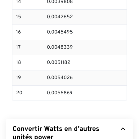
14
0.0039808
15
0.0042652
16
0.0045495
17
0.0048339
18
0.0051182
19
0.0054026
20
0.0056869
Convertir Watts en d'autres
unités power