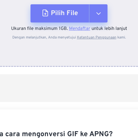
Pilih File
Ukuran file maksimum 1GB.
Mendaftar
untuk lebih lanjut
Dari Perangkat
Dengan melanjutkan, Anda menyetujui
Ketentuan Penggunaan
kami.
Dari Dropbox
Dari Google Drive
Dari OneDrive
Dari Url
 cara mengonversi GIF ke APNG?