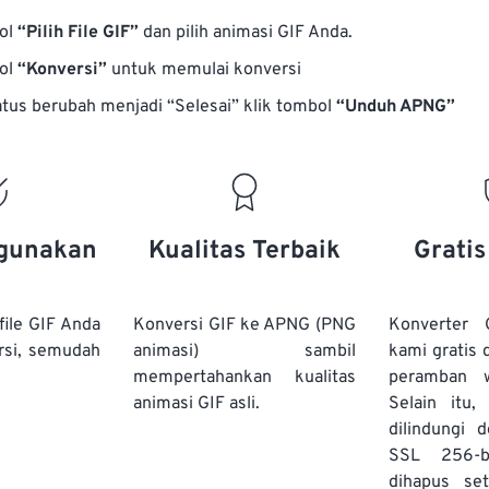
bol
“Pilih File GIF”
dan pilih animasi GIF Anda.
bol
“Konversi”
untuk memulai konversi
atus berubah menjadi “Selesai” klik tombol
“Unduh APNG”
gunakan
Kualitas Terbaik
Grati
ile GIF Anda
Konversi GIF ke APNG (PNG
Konverter
rsi, semudah
animasi) sambil
kami gratis 
mempertahankan kualitas
peramban 
animasi GIF asli.
Selain itu
dilindungi 
SSL 256-b
dihapus se