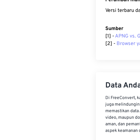
Peramban man
Versi terbaru 
Sumber
[1] -
APNG vs. G
[2] -
Browser 
Data Anda
Di FreeConvert, 
juga melindungin
memastikan data 
video, maupun do
aman, dan pemant
aspek keamanan d