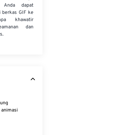
, Anda dapat
 berkas GIF ke
pa khawatir
eamanan dan
s.
kung
k animasi