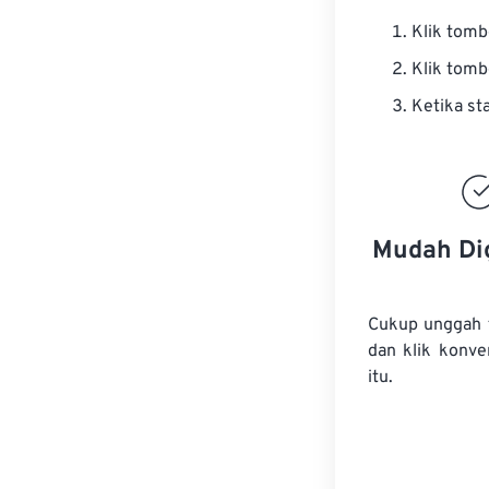
Klik tom
Klik tom
Ketika st
Mudah Di
Cukup unggah f
dan klik konve
itu.