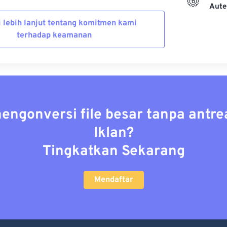
Aute
i lebih lanjut tentang komitmen kami
terhadap keamanan
mengonversi file besar tanpa antre
Iklan?
Tingkatkan Sekarang
Mendaftar