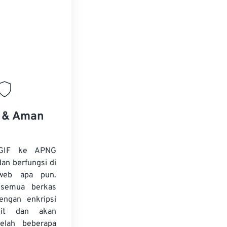
s & Aman
 GIF ke APNG
dan berfungsi di
web apa pun.
, semua berkas
dengan enkripsi
it dan akan
telah beberapa