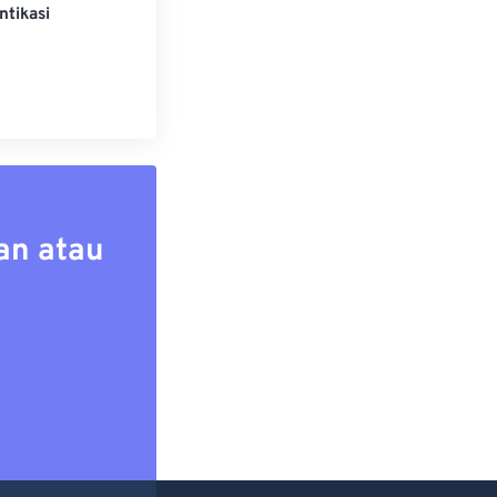
ntikasi
an atau