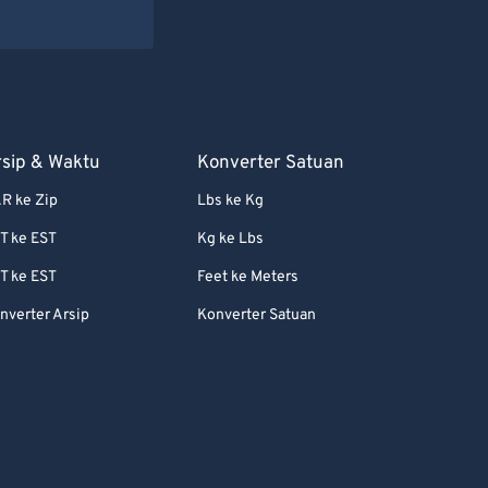
rsip & Waktu
Konverter Satuan
R ke Zip
Lbs ke Kg
T ke EST
Kg ke Lbs
T ke EST
Feet ke Meters
nverter Arsip
Konverter Satuan