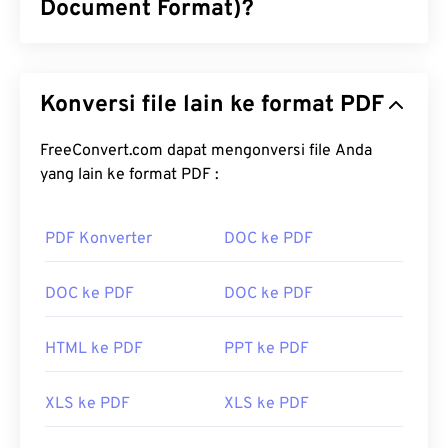
Document Format)?
Portable Document Format (PDF) adalah format
berkas universal yang mencakup karakteristik
Konversi file lain ke format PDF
dokumen teks dan gambar grafis, menjadikannya
salah satu jenis berkas yang paling umum
digunakan saat ini. Alasan PDF begitu populer
FreeConvert.com dapat mengonversi file Anda
adalah karena dapat mempertahankan format
yang lain ke format PDF :
dokumen asli. Berkas PDF selalu terlihat identik di
perangkat atau sistem operasi apa pun.
PDF Konverter
DOC ke PDF
Bagaimana cara membuka berkas
PDF?
DOC ke PDF
DOC ke PDF
Kebanyakan orang langsung membuka
Adobe
HTML ke PDF
PPT ke PDF
Acrobat Reader
ketika perlu membuka PDF. Adobe
menciptakan standar PDF dan programnya tentu
XLS ke PDF
XLS ke PDF
saja merupakan
pembaca PDF gratis terpopuler
.
Program ini sepenuhnya nyaman digunakan, tetapi