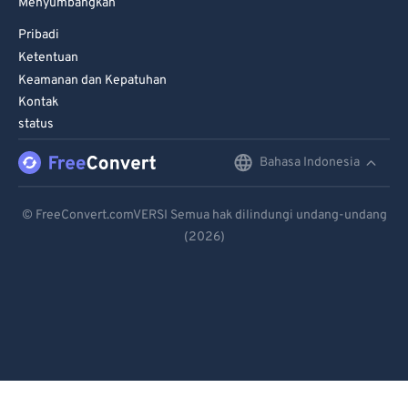
Menyumbangkan
Pribadi
Ketentuan
Keamanan dan Kepatuhan
Kontak
status
Bahasa Indonesia
English
Deutsch
© FreeConvert.comVERSI Semua hak dilindungi undang-undang
(2026)
Español
Français
Português
Italiano
Dutch