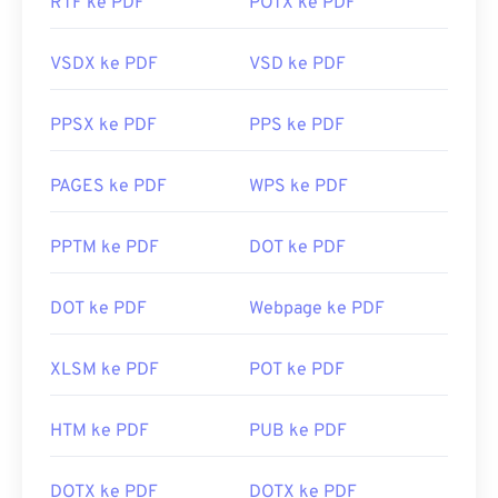
RTF ke PDF
POTX ke PDF
https://acrobat.adobe.com/us/en/mengapa-
adobe/tentang-adobe-pdf.html
VSDX ke PDF
VSD ke PDF
PPSX ke PDF
PPS ke PDF
PAGES ke PDF
WPS ke PDF
PPTM ke PDF
DOT ke PDF
DOT ke PDF
Webpage ke PDF
XLSM ke PDF
POT ke PDF
HTM ke PDF
PUB ke PDF
DOTX ke PDF
DOTX ke PDF