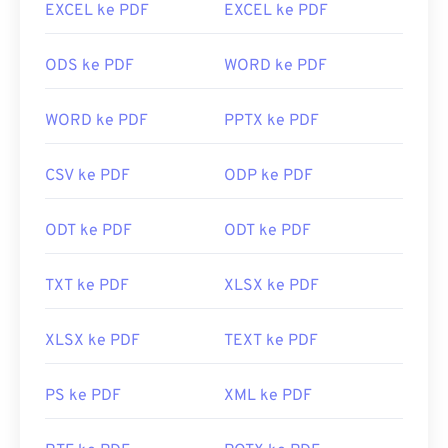
menurut saya programnya agak rumit dengan
EXCEL ke PDF
EXCEL ke PDF
banyak fitur yang mungkin tidak pernah Anda
perlukan atau inginkan.
ODS ke PDF
WORD ke PDF
Kebanyakan peramban web, seperti Chrome dan
Firefox, dapat membuka PDF sendiri. Anda
WORD ke PDF
PPTX ke PDF
mungkin memerlukan atau tidak memerlukan add-
on atau ekstensi untuk melakukannya, tetapi
CSV ke PDF
ODP ke PDF
cukup praktis jika ada yang terbuka otomatis saat
Anda mengeklik tautan PDF daring. Saya sangat
ODT ke PDF
ODT ke PDF
merekomendasikan
SumatraPDF
atau
MuPDF
jika
Anda menginginkan sesuatu yang lebih. Keduanya
gratis.
TXT ke PDF
XLSX ke PDF
Dikembangkan oleh:
ISO
XLSX ke PDF
TEXT ke PDF
Rilis Awal:
15 Juni 1993
Tautan yang berguna:
PS ke PDF
XML ke PDF
https://en.wikipedia.org/wiki/Format_Dokumen_Portabe