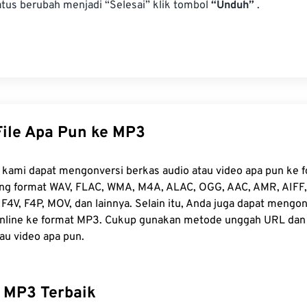
19
19
19
19
atus berubah menjadi “Selesai” klik tombol
16
16
16
16
“Unduh”
.
20
20
20
20
17
17
17
17
21
21
21
21
18
18
18
18
22
22
22
22
19
19
19
19
23
23
23
23
20
20
20
20
24
24
24
21
21
21
21
File Apa Pun ke MP3
25
25
25
22
22
22
22
26
26
26
23
23
23
23
kami dapat mengonversi berkas audio atau video apa pun ke 
g format WAV, FLAC, WMA, M4A, ALAC, OGG, AAC, AMR, AIFF,
27
27
27
24
24
24
F4V, F4P, MOV, dan lainnya. Selain itu, Anda juga dapat mengo
28
28
28
25
25
25
 online ke format MP3. Cukup gunakan metode unggah URL da
29
29
29
au video apa pun.
26
26
26
30
30
30
27
27
27
31
31
31
28
28
28
 MP3 Terbaik
32
32
32