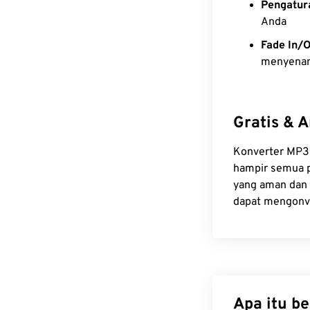
Pengatur
Anda
Fade In/
menyenan
Gratis & 
Konverter MP3 i
hampir semua p
yang aman dan 
dapat mengonve
Apa itu b