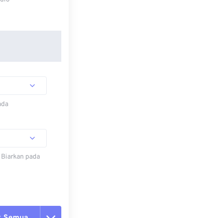
ada
 Biarkan pada
k Semua