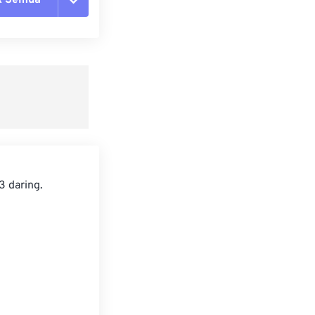
ang semua opsi
 dari Preset
ebagai Preset
 daring.