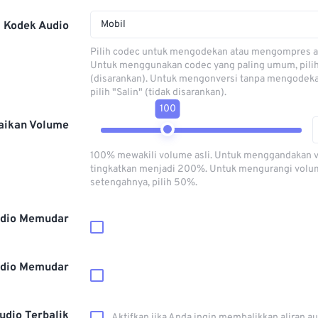
Mobil
Kodek Audio
Pilih codec untuk mengodekan atau mengompres al
Untuk menggunakan codec yang paling umum, pili
(disarankan). Untuk mengonversi tanpa mengodeka
pilih "Salin" (tidak disarankan).
100
aikan Volume
100% mewakili volume asli. Untuk menggandakan 
tingkatkan menjadi 200%. Untuk mengurangi volu
setengahnya, pilih 50%.
dio Memudar
dio Memudar
udio Terbalik
Aktifkan jika Anda ingin membalikkan aliran a