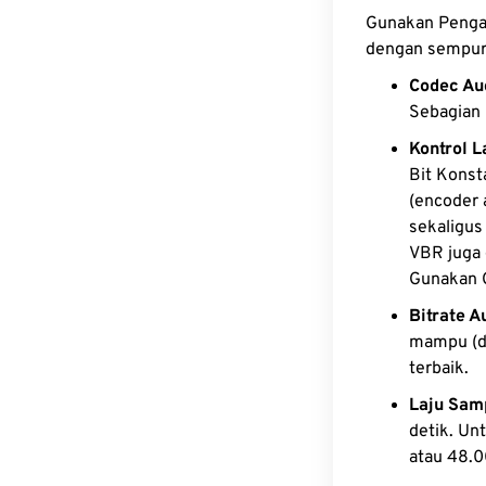
Gunakan Pengat
dengan sempurn
Codec Au
Sebagian 
Kontrol L
Bit Konst
(encoder 
sekaligus
VBR juga 
Gunakan C
Bitrate A
mampu (de
terbaik.
Laju Sam
detik. Un
atau 48.0