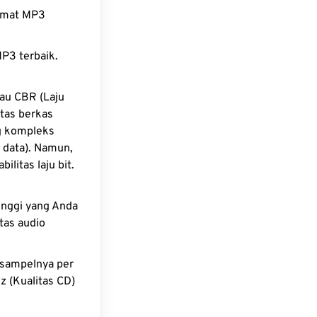
ormat MP3
MP3 terbaik.
tau CBR (Laju
itas berkas
ng kompleks
 data). Namun,
litas laju bit.
inggi yang Anda
tas audio
 sampelnya per
z (Kualitas CD)