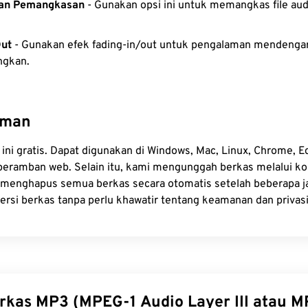
an Pemangkasan
- Gunakan opsi ini untuk memangkas file aud
46
46
46
43
43
43
47
47
47
44
44
44
Out
- Gunakan efek fading-in/out untuk pengalaman mendengar
gkan.
48
48
48
45
45
45
49
49
49
46
46
46
50
50
50
47
47
47
Aman
51
51
51
48
48
48
ni gratis. Dapat digunakan di Windows, Mac, Linux, Chrome, Edg
52
52
52
49
49
49
eramban web. Selain itu, kami mengunggah berkas melalui k
53
53
53
menghapus semua berkas secara otomatis setelah beberapa ja
50
50
50
rsi berkas tanpa perlu khawatir tentang keamanan dan privasi
54
54
54
51
51
51
55
55
55
52
52
52
56
56
56
53
53
53
57
57
57
54
54
54
58
58
58
erkas MP3 (MPEG-1 Audio Layer III atau 
55
55
55