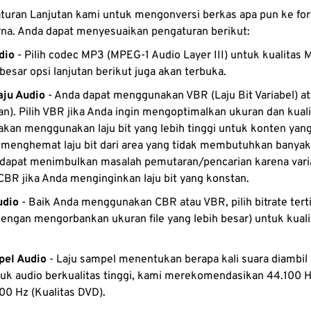
29
29
29
uran Lanjutan kami untuk mengonversi berkas apa pun ke f
33
33
33
30
30
30
a. Anda dapat menyesuaikan pengaturan berikut:
34
34
34
31
31
31
dio
- Pilih codec MP3 (MPEG-1 Audio Layer III) untuk kualitas 
35
35
35
besar opsi lanjutan berikut juga akan terbuka.
32
32
32
36
36
36
aju Audio
- Anda dapat menggunakan VBR (Laju Bit Variabel) a
33
33
33
an). Pilih VBR jika Anda ingin mengoptimalkan ukuran dan kual
37
37
37
34
34
34
akan menggunakan laju bit yang lebih tinggi untuk konten ya
38
38
38
35
35
35
 menghemat laju bit dari area yang tidak membutuhkan banyak
dapat menimbulkan masalah pemutaran/pencarian karena variabi
39
39
39
36
36
36
BR jika Anda menginginkan laju bit yang konstan.
40
40
40
37
37
37
udio
- Baik Anda menggunakan CBR atau VBR, pilih bitrate tert
41
41
41
38
38
38
ngan mengorbankan ukuran file yang lebih besar) untuk kuali
42
42
42
39
39
39
43
43
43
pel Audio
- Laju sampel menentukan berapa kali suara diambil
40
40
40
tuk audio berkualitas tinggi, kami merekomendasikan 44.100 H
44
44
44
41
41
41
00 Hz (Kualitas DVD).
45
45
45
42
42
42