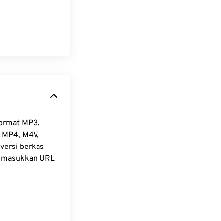
format MP3.
 MP4, M4V,
nversi berkas
n masukkan URL