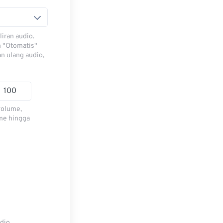
iran audio.
h "Otomatis"
n ulang audio,
volume,
me hingga
udio