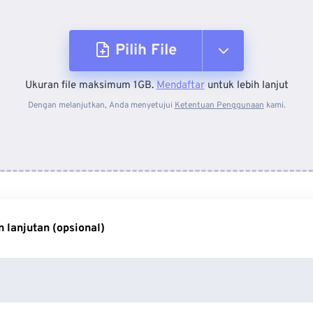
Pilih File
Ukuran file maksimum 1GB.
Mendaftar
untuk lebih lanjut
Dari Perangkat
Dengan melanjutkan, Anda menyetujui
Ketentuan Penggunaan
kami.
Dari Dropbox
Dari Google Drive
 lanjutan (opsional)
Dari OneDrive
Dari Url