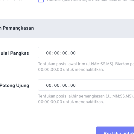
n Pemangkasan
ulai Pangkas
00
:
00
:
00
.
00
Tentukan posisi awal trim (JJ:MM:SS.MS). Biarkan p
00:00:00.00 untuk menonaktifkan.
00
00
00
00
01
01
01
01
Potong Ujung
00
:
00
:
00
.
00
02
02
02
02
Tentukan posisi akhir pemangkasan (JJ:MM:SS.MS).
00:00:00.00 untuk menonaktifkan.
03
03
03
03
00
00
00
00
04
04
04
04
01
01
01
01
05
05
05
05
02
02
02
02
Berlaku untu