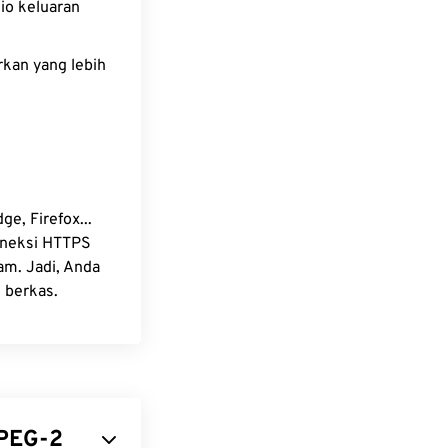
io keluaran
kan yang lebih
e, Firefox...
oneksi HTTPS
m. Jadi, Anda
 berkas.
MPEG-2