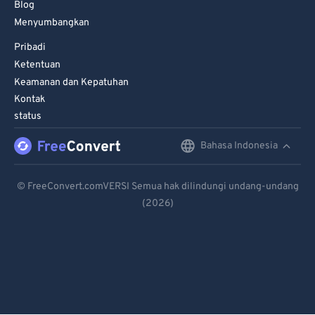
Blog
Menyumbangkan
Pribadi
Ketentuan
Keamanan dan Kepatuhan
Kontak
status
Bahasa Indonesia
English
Deutsch
© FreeConvert.comVERSI Semua hak dilindungi undang-undang
(2026)
Español
Français
Português
Italiano