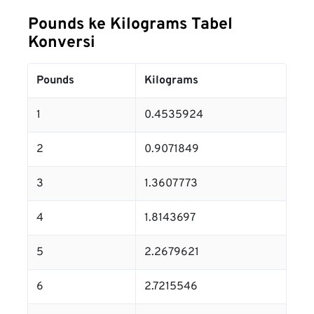
Pounds ke Kilograms Tabel
Konversi
Pounds
Kilograms
1
0.4535924
2
0.9071849
3
1.3607773
4
1.8143697
5
2.2679621
6
2.7215546