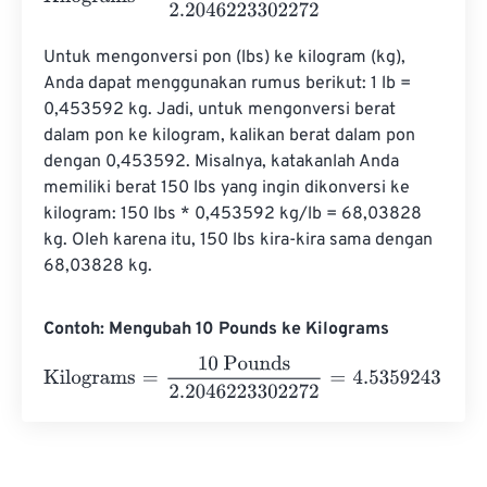
Untuk mengonversi pon (lbs) ke kilogram (kg), 
Anda dapat menggunakan rumus berikut: 1 lb = 
0,453592 kg. Jadi, untuk mengonversi berat 
dalam pon ke kilogram, kalikan berat dalam pon 
dengan 0,453592. Misalnya, katakanlah Anda 
memiliki berat 150 lbs yang ingin dikonversi ke 
kilogram: 150 lbs * 0,453592 kg/lb = 68,03828 
kg. Oleh karena itu, 150 lbs kira-kira sama dengan 
68,03828 kg.
Contoh: Mengubah 10 Pounds ke Kilograms
Kilograms
=
10 Pounds
2.2046223302272
=
4.5359243
K