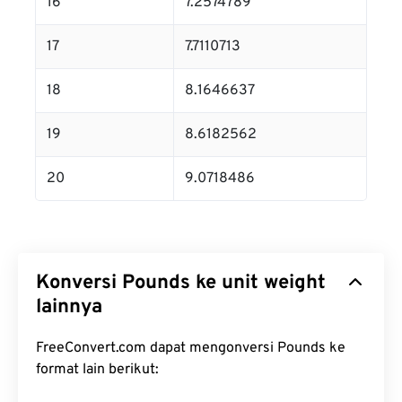
16
7.2574789
17
7.7110713
18
8.1646637
19
8.6182562
20
9.0718486
Konversi Pounds ke unit weight
lainnya
FreeConvert.com dapat mengonversi Pounds ke
format lain berikut: