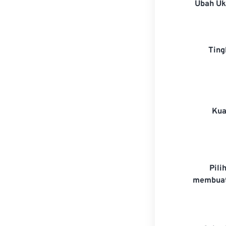
Ubah U
Ting
Kua
Pili
membuat