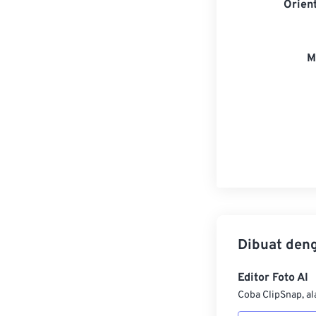
Orien
M
Dibuat den
Editor Foto AI
Coba ClipSnap, al