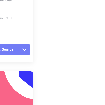
kan data
un untuk
k Semua
ang semua opsi
 dari Preset
ebagai Preset