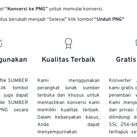
bol
“Konversi ke PNG”
untuk memulai konversi.
atus berubah menjadi “Selesai” klik tombol
“Unduh PNG”
gunakan
Kualitas Terbaik
Grati
file SUMBER
Kami menggunakan
Konverter
lik tombol
perangkat lunak sumber
kami gratis 
a juga dapat
terbuka dan khusus untuk
peramban 
file SUMBER
memastikan konversi kami
Kami menj
PNG secara
memiliki kualitas terbaik.
dan privasi
Dalam kebanyakan kasus,
dilindungi 
Anda dapat
SSL 256-bi
menyempurnakan
terhapus se