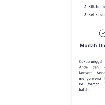
Klik tom
Ketika st
Mudah Di
Cukup unggah 
Anda dan k
konversi. And
mengonversi
ke format 
batch.