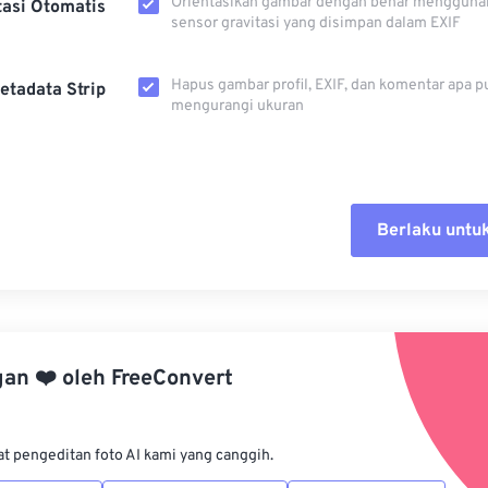
Orientasikan gambar dengan benar mengguna
tasi Otomatis
sensor gravitasi yang disimpan dalam EXIF
Hapus gambar profil, EXIF, dan komentar apa p
etadata Strip
mengurangi ukuran
Berlaku untu
Setel ul
Terapkan
gan
❤️
oleh
FreeConvert
Simpan s
at pengeditan foto AI kami yang canggih.