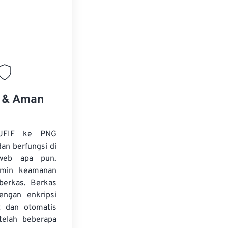
s & Aman
 JFIF ke PNG
dan berfungsi di
web apa pun.
amin keamanan
 berkas. Berkas
dengan enkripsi
t dan otomatis
telah beberapa