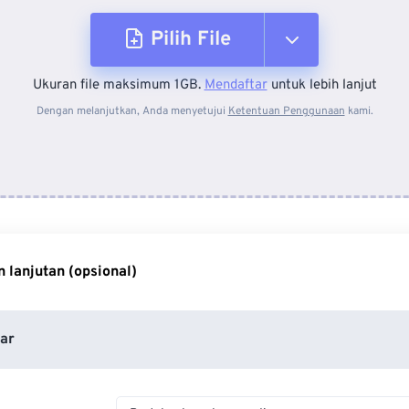
Pilih File
Ukuran file maksimum 1GB.
Mendaftar
untuk lebih lanjut
Dari Perangkat
Dengan melanjutkan, Anda menyetujui
Ketentuan Penggunaan
kami.
Dari Dropbox
Dari Google Drive
 lanjutan (opsional)
Dari OneDrive
ar
Dari Url