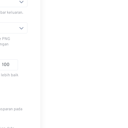
bar keluaran.
le PNG
engan
lebih baik
nsparan pada