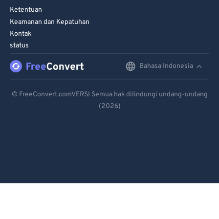
Ketentuan
61
61
Keamanan dan Kepatuhan
62
62
Kontak
63
63
status
64
64
Bahasa Indonesia
English
65
65
Deutsch
66
66
© FreeConvert.comVERSI Semua hak dilindungi undang-undang
(2026)
Español
67
67
Français
68
68
69
69
Português
70
70
Italiano
71
71
Dutch
72
72
日本語
73
73