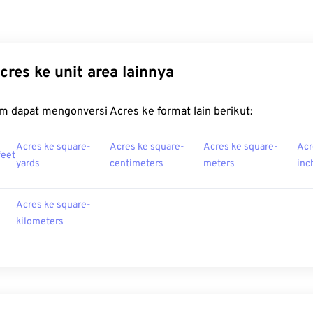
cres ke unit area lainnya
m dapat mengonversi Acres ke format lain berikut:
Acres ke square-
Acres ke square-
Acres ke square-
Acr
feet
yards
centimeters
meters
inc
Acres ke square-
kilometers