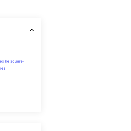
es ke square-
hes