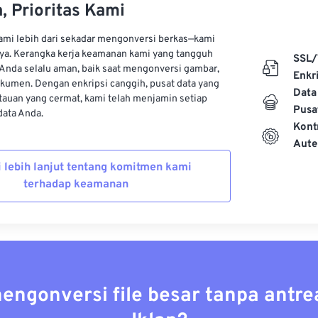
, Prioritas Kami
kami lebih dari sekadar mengonversi berkas—kami
ya. Kerangka kerja keamanan kami yang tangguh
SSL/
Anda selalu aman, baik saat mengonversi gambar,
Enkri
kumen. Dengan enkripsi canggih, pusat data yang
Data
auan yang cermat, kami telah menjamin setiap
Pusa
ata Anda.
Kont
Aute
i lebih lanjut tentang komitmen kami
terhadap keamanan
mengonversi file besar tanpa antre