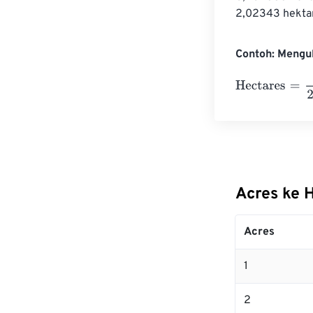
2,02343 hekta
Contoh: Mengu
Hectares
=
10 A
Acres ke 
Acres
1
2