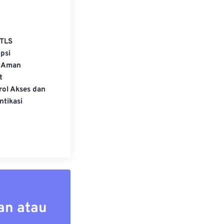
TLS
psi
 Aman
t
rol Akses dan
ntikasi
an atau