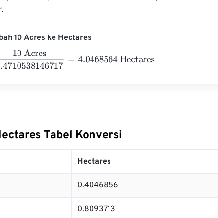
r.
bah 10 Acres ke Hectares
cres
2.4710538146717
=
4.0468564
Hectares
Hectares Tabel Konversi
Hectares
0.4046856
0.8093713