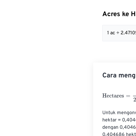
Acres ke 
1 ac ÷ 2.47
Cara mengo
Hectares
=
Acre
Untuk mengonve
hektar = 0,4046
dengan 0,404686
0,404686 hekta