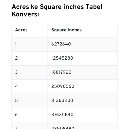
Acres ke Square inches Tabel
Konversi
Acres
Square inches
1
6272640
2
12545280
3
18817920
4
25090560
5
31363200
6
37635840